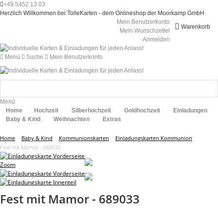
+49 5452 13 03
Herzlich Willkommen bei TolleKarten - dem Onlineshop der Moorkamp GmbH
Mein Benutzerkonto
Warenkorb
Mein Wunschzettel
Anmelden
Menü
Suche
Mein Benutzerkonto
Menü
Home
Hochzeit
Silberhochzeit
Goldhochzeit
Einladungen
Baby & Kind
Weihnachten
Extras
Home
Baby & Kind
Kommunionskarten
Einladungskarten Kommunion
Fest mit Mamor - 689033
Zoom
Fest mit Mamor - 689033