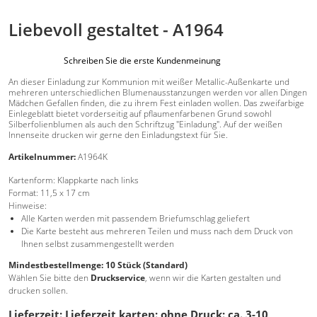
Liebevoll gestaltet - A1964
Schreiben Sie die erste Kundenmeinung
An dieser Einladung zur Kommunion mit weißer Metallic-Außenkarte und
mehreren unterschiedlichen Blumenausstanzungen werden vor allen Dingen
Mädchen Gefallen finden, die zu ihrem Fest einladen wollen. Das zweifarbige
Einlegeblatt bietet vorderseitig auf pflaumenfarbenen Grund sowohl
Silberfolienblumen als auch den Schriftzug "Einladung". Auf der weißen
Innenseite drucken wir gerne den Einladungstext für Sie.
Artikelnummer:
A1964K
Kartenform:
Klappkarte nach links
Format:
11,5 x 17 cm
Hinweise:
Alle Karten werden mit passendem Briefumschlag geliefert
Die Karte besteht aus mehreren Teilen und muss nach dem Druck von
Ihnen selbst zusammengestellt werden
Mindestbestellmenge: 10 Stück (Standard)
Wählen Sie bitte den
Druckservice
, wenn wir die Karten gestalten und
drucken sollen.
Lieferzeit: Lieferzeit karten: ohne Druck: ca. 3-10