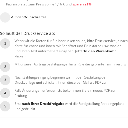
Kaufen Sie 25 zum Preis von je
1,16 €
und
sparen
21
%
Auf den Wunschzettel
So läuft der Druckservice ab:
Wenn wir die Karten für Sie bedrucken sollen, bitte Druckservice je nach
1
Karte für vorne und innen mit Schriftart und Druckfarbe usw. wählen
und Ihren Text unformatiert eingeben. Jetzt "
In den Warenkorb
"
klicken.
Mit unserer Auftragsbestätigung erhalten Sie die geplante Terminierung
2
Nach Zahlungseingang beginnen wir mit der Gestaltung der
3
Druckvorlage und schicken Ihnen diese per Mail als PDF zu
Falls Änderungen erforderlich, bekommen Sie ein neues PDF zur
4
Prüfung
Erst
nach Ihrer Druckfreigabe
wird die Fertigstellung fest eingeplant
5
und gedruckt.