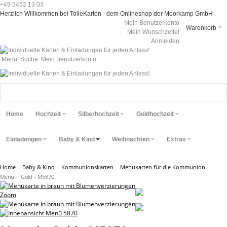
+49 5452 13 03
Herzlich Willkommen bei TolleKarten - dem Onlineshop der Moorkamp GmbH
Mein Benutzerkonto
Warenkorb
Mein Wunschzettel
Anmelden
Menü
Suche
Mein Benutzerkonto
Home
Hochzeit
Silberhochzeit
Goldhochzeit
Einladungen
Baby & Kind
Weihnachten
Extras
Home
Baby & Kind
Kommunionskarten
Menükarten für die Kommunion
Menu in Gold - M5870
Zoom