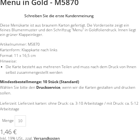
Menu in Gold - M5870
Schreiben Sie die erste Kundenmeinung
Diese Menükarte ist aus braunem Karton gefertigt. Die Vorderseite zeigt ein
feines Blumenmuster und den Schriftzug "Menu" in Goldfoliendruck. Innen liegt
ein grüner Klappeinleger.
Artikelnummer:
M5870
Kartenform:
Klappkarte nach links
Format:
11 x 16,5 cm
Hinweise:
Die Karte besteht aus mehreren Teilen und muss nach dem Druck von Ihnen
selbst zusammengestellt werden
Mindestbestellmenge: 10 Stück (Standard)
Wählen Sie bitte den
Druckservice
, wenn wir die Karten gestalten und drucken
sollen.
Lieferzeit: Lieferzeit karten: ohne Druck: ca. 3-10 Arbeitstage / mit Druck: ca. 5-12
Arbeitstage
Menge
1,46 €
Inkl. 19% USt.
,
zzgl.
Versandkosten