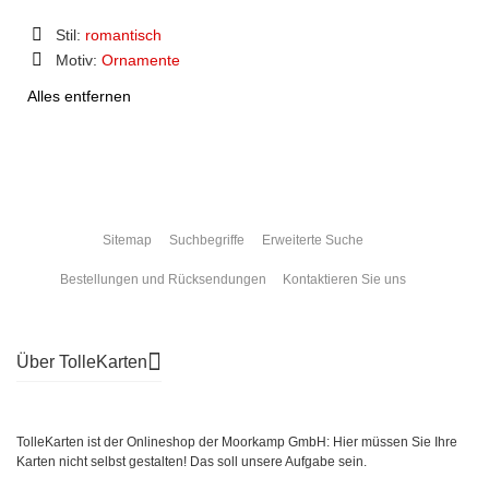
Stil:
romantisch
Diesen
Motiv:
Ornamente
Artikel
Diesen
entfernen
Alles entfernen
Artikel
entfernen
Sitemap
Suchbegriffe
Erweiterte Suche
Bestellungen und Rücksendungen
Kontaktieren Sie uns
Über TolleKarten
TolleKarten ist der Onlineshop der Moorkamp GmbH: Hier müssen Sie Ihre
Karten nicht selbst gestalten! Das soll unsere Aufgabe sein.