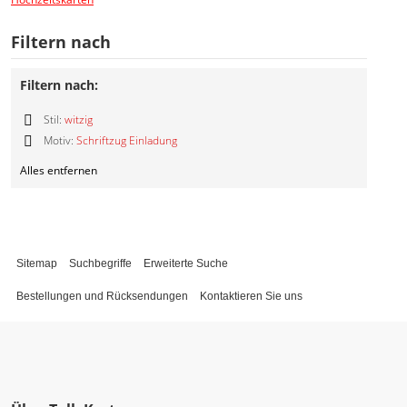
Filtern nach
Filtern nach:
Stil:
witzig
Diesen
Motiv:
Schriftzug Einladung
Artikel
Diesen
entfernen
Alles entfernen
Artikel
entfernen
Sitemap
Suchbegriffe
Erweiterte Suche
Bestellungen und Rücksendungen
Kontaktieren Sie uns