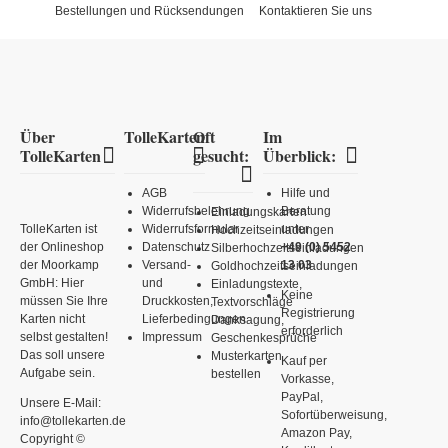
Bestellungen und Rücksendungen
Kontaktieren Sie uns
Über
TolleKarten
Oft
Im
TolleKarten
gesucht:
Überblick:
AGB
Hilfe und
Widerrufsbelehrung
Beratung
Einladungskarten
TolleKarten ist
Widerrufsformular
unter
Hochzeitseinladungen
der Onlineshop
Datenschutz
+49 (0) 5452
Silberhochzeitseinladungen
der Moorkamp
Versand-
13 03
Goldhochzeitseinladungen
GmbH: Hier
und
Einladungstexte,
Keine
müssen Sie Ihre
Druckkosten,
Textvorschläge
Registrierung
Karten nicht
Lieferbedingungen
Danksagung,
erforderlich
selbst gestalten!
Impressum
Geschenkesprüche
Das soll unsere
Musterkarten
Kauf per
Aufgabe sein.
bestellen
Vorkasse,
PayPal,
Unsere E-Mail:
Sofortüberweisung,
info@tollekarten.de
Amazon Pay,
Copyright ©