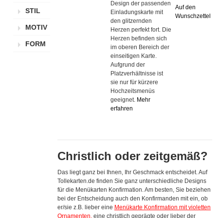
Design der passenden
Auf den
STIL
Einladungskarte mit
Wunschzettel
den glitzernden
MOTIV
Herzen perfekt fort. Die
Herzen befinden sich
FORM
im oberen Bereich der
einseitigen Karte.
Aufgrund der
Platzverhältnisse ist
sie nur für kürzere
Hochzeitsmenüs
geeignet.
Mehr
erfahren
Christlich oder zeitgemäß?
Das liegt ganz bei Ihnen, Ihr Geschmack entscheidet. Auf
Tollekarten.de finden Sie ganz unterschiedliche Designs
für die Menükarten Konfirmation. Am besten, Sie beziehen
bei der Entscheidung auch den Konfirmanden mit ein, ob
er/sie z.B. lieber eine
Menükarte Konfirmation mit violetten
Ornamenten
,
eine christlich geprägte oder lieber der