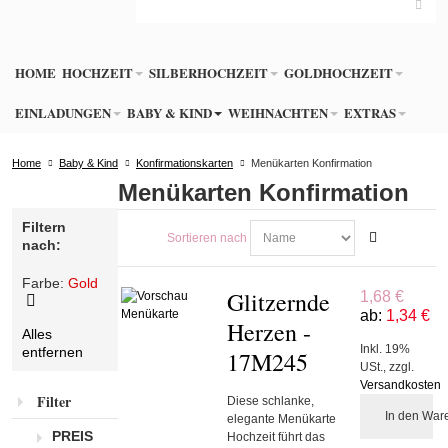
HOME
HOCHZEIT
SILBERHOCHZEIT
GOLDHOCHZEIT
EINLADUNGEN
BABY & KIND
WEIHNACHTEN
EXTRAS
Home
Baby & Kind
Konfirmationskarten
Menükarten Konfirmation
Menükarten Konfirmation
Filtern
Sortieren nach
nach:
Farbe:
Gold
Glitzernde
1,68 €
ab:
1,34 €
Diesen
Herzen -
Alles
Artikel
Inkl. 19%
entfernen
entfernen
17M245
USt.
,
zzgl.
Versandkosten
Filter
Diese schlanke,
In den War
elegante Menükarte
PREIS
Hochzeit führt das