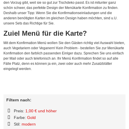
den Vorzug gibt, weil sie so gut zur Tischdeko passt. Es ist mitunter ganz
schön schwer, das perfekte Design der Menükarte Konfirmation zu finden.
Deshalb unser Tipp: Wenn Sie die Konfirmationseinladungen und die
anderen benötigten Karten im gleichen Design haben möchten, sind u.U.
unsere Sets das Richtige für Sie.
Zuiel Menü für die Karte?
Mit dem Konfirmation Menü wollen Sie den Gästen richtig viel Auswahl bieten,
auch Vegetariern oder Veganern! Kein Problem - bestellen Sie zur Menükarte
Konfirmation den farblich passenden Einlger dazu. Sprechen Sie uns einfach
per Mail oder auch telefonisch an. Ihr Menü Konfirmation findet so auf alle
Fälle Platz, denn es können ja ein, zwei oder auch mehr Zusatzblätter
eingelegt werden.
Filtern nach:
Preis:
1,00 € und höher
Diesen
Farbe:
Gold
Artikel
Diesen
Stil:
modern
entfernen
Artikel