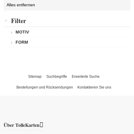
Diesen
entfernen
Alles entfernen
Artikel
entfernen
Filter
MOTIV
FORM
Sitemap
Suchbegriffe
Erweiterte Suche
Bestellungen und Rücksendungen
Kontaktieren Sie uns
Über TolleKarten