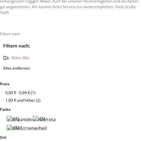
reibungslosen zügigen Ablauf. Auch bei unseren Hochzeitsgästen sind die Karten
gut angekommen. Wir können Ihren Service nur weiterempfehlen. Viele Grüße
Steffi
Filtern nach
Filtern nach:
Diesen
Motiv:
Alle
Artikel
Alles entfernen
entfernen
Preis
0,00 €
-
0,99 €
(1)
1,00 €
und höher
(2)
Farbe
(1)
(1)
(1)
Stil