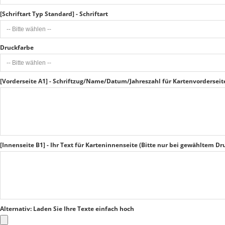
[Schriftart Typ Standard] - Schriftart
Druckfarbe
[Vorderseite A1] - Schriftzug/Name/Datum/Jahreszahl für Kartenvorderseite
[Innenseite B1] - Ihr Text für Karteninnenseite (Bitte nur bei gewähltem Dr
Alternativ: Laden Sie Ihre Texte einfach hoch