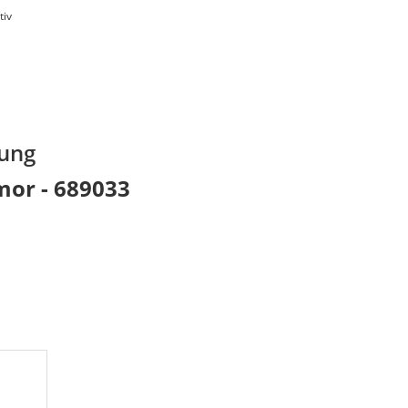
tiv
nung
mor - 689033