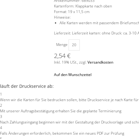
Artikelnummer:
689033
Kartenform:
Klappkarte nach oben
Format:
19 x 11,5 cm
Hinweise:
Alle Karten werden mit passendem Briefumschl
Lieferzeit: Lieferzeit karten: ohne Druck: ca. 3-10 
Menge
2,54 €
Inkl. 19% USt.
,
zzgl.
Versandkosten
Auf den Wunschzettel
läuft der Druckservice ab:
1
Wenn wir die Karten für Sie bedrucken sollen, bitte Druckservice je nach Karte fü
2
Mit unserer Auftragsbestätigung erhalten Sie die geplante Terminierung
3
Nach Zahlungseingang beginnen wir mit der Gestaltung der Druckvorlage und schic
4
Falls Änderungen erforderlich, bekommen Sie ein neues PDF zur Prüfung
5