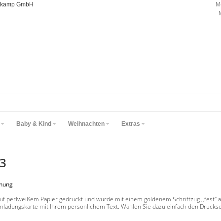
oorkamp GmbH
M
Baby & Kind
Weihnachten
Extras
33
inung
uf perlweißem Papier gedruckt und wurde mit einem goldenem Schriftzug ,,fest" 
nladungskarte mit Ihrem persönlichem Text. Wählen Sie dazu einfach den Druckser