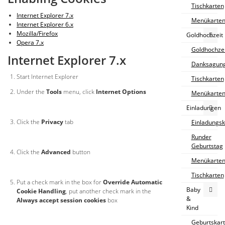
Tischkarten
Internet Explorer 7.x
Menükarte
Internet Explorer 6.x
Mozilla/Firefox
Goldhochzeit
Opera 7.x
Goldhochze
Internet Explorer 7.x
Danksagung
Start Internet Explorer
Tischkarten
Under the
Tools
menu, click
Internet Options
Menükarte
Einladungen
Click the
Privacy
tab
Einladungsk
Runder
Geburtstag
Click the
Advanced
button
Menükarte
Tischkarten
Put a check mark in the box for
Override Automatic
Baby
Cookie Handling
, put another check mark in the
&
Always accept session cookies
box
Kind
Geburtskar