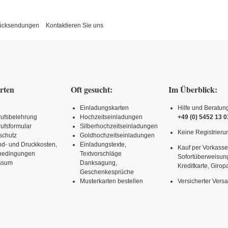
Rücksendungen
Kontaktieren Sie uns
rten
Oft gesucht:
Im Überblick:
Einladungskarten
Hilfe und Beratun
rufsbelehrung
Hochzeitseinladungen
+49 (0) 5452 13 0
ufsformular
Silberhochzeitseinladungen
Keine Registrierun
schutz
Goldhochzeitseinladungen
nd- und Druckkosten,
Einladungstexte,
Kauf per Vorkasse
rbedingungen
Textvorschläge
Sofortüberweisun
ssum
Danksagung,
Kreditkarte, Girop
Geschenkesprüche
Musterkarten bestellen
Versicherter Vers