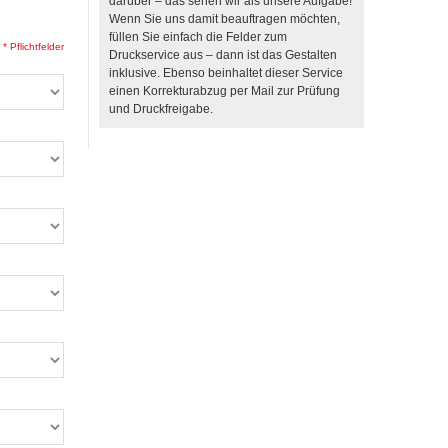
darüber – das sehen wir als unsere Aufgabe!
Wenn Sie uns damit beauftragen möchten,
füllen Sie einfach die Felder zum
* Pflichtfelder
Druckservice aus – dann ist das Gestalten
inklusive. Ebenso beinhaltet dieser Service
einen Korrekturabzug per Mail zur Prüfung
und Druckfreigabe.