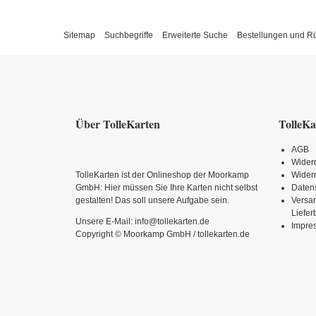
Sitemap
Suchbegriffe
Erweiterte Suche
Bestellungen und 
Über TolleKarten
TolleKa
AGB
Wider
TolleKarten ist der Onlineshop der Moorkamp
Widerr
GmbH: Hier müssen Sie Ihre Karten nicht selbst
Daten
gestalten! Das soll unsere Aufgabe sein.
Versa
Liefe
Unsere E-Mail: info@tollekarten.de
Impre
Copyright © Moorkamp GmbH / tollekarten.de