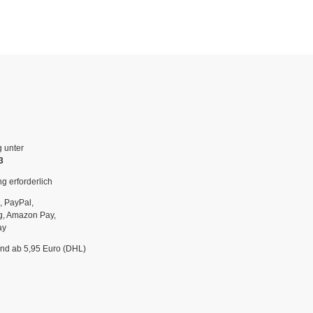
g unter
3
g erforderlich
, PayPal,
g, Amazon Pay,
ay
and ab 5,95 Euro (DHL)