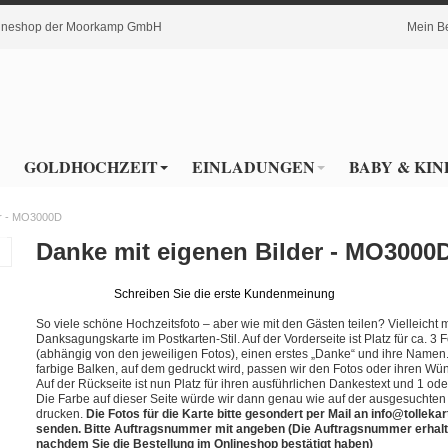
nlineshop der Moorkamp GmbH
Mein B
GOLDHOCHZEIT
EINLADUNGEN
BABY & KIN
er - MO3000D
Danke mit eigenen Bilder - MO3000
Schreiben Sie die erste Kundenmeinung
So viele schöne Hochzeitsfoto – aber wie mit den Gästen teilen? Vielleicht m
Danksagungskarte im Postkarten-Stil. Auf der Vorderseite ist Platz für ca. 3 
(abhängig von den jeweiligen Fotos), einen erstes „Danke“ und ihre Namen
farbige Balken, auf dem gedruckt wird, passen wir den Fotos oder ihren Wü
Auf der Rückseite ist nun Platz für ihren ausführlichen Dankestext und 1 ode
Die Farbe auf dieser Seite würde wir dann genau wie auf der ausgesuchten
drucken.
Die Fotos für die Karte bitte gesondert per Mail an info@tolleka
senden. Bitte Auftragsnummer mit angeben (Die Auftragsnummer erhalt
nachdem Sie die Bestellung im Onlineshop bestätigt haben)