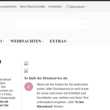
enutzerkonto
Mein Wunschzettel
Anmelden
Warenkorb
D
WEIHNACHTEN
EXTRAS
D
So läuft der Druckservice ab:
it dieser
Fotos
Wenn wir die Karten für Sie bedrucken
1
. Der
sollen, bitte Druckservice je nach Karte
nschen an.
für vorne und innen mit Schriftart und
r 2 Fotos.
Druckfarbe usw. wählen und Ihren Text
 Vorderseite
rten.de
unformatiert eingeben. Jetzt "
In den
en Sie
Warenkorb
" klicken.