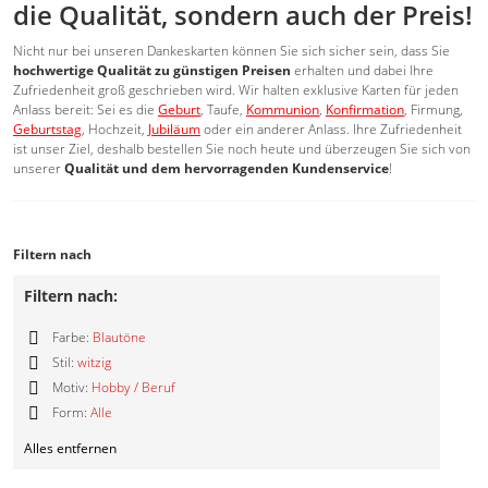
die Qualität, sondern auch der Preis!
Nicht nur bei unseren Dankeskarten können Sie sich sicher sein, dass Sie
hochwertige Qualität zu günstigen Preisen
erhalten und dabei Ihre
Zufriedenheit groß geschrieben wird. Wir halten exklusive Karten für jeden
Anlass bereit: Sei es die
Geburt
, Taufe,
Kommunion
,
Konfirmation
, Firmung,
Geburtstag
, Hochzeit,
Jubiläum
oder ein anderer Anlass. Ihre Zufriedenheit
ist unser Ziel, deshalb bestellen Sie noch heute und überzeugen Sie sich von
unserer
Qualität und dem hervorragenden Kundenservice
!
Filtern nach
Filtern nach:
Farbe:
Blautöne
Diesen
Stil:
witzig
Artikel
Diesen
Motiv:
Hobby / Beruf
entfernen
Artikel
Diesen
Form:
Alle
entfernen
Artikel
Diesen
entfernen
Alles entfernen
Artikel
entfernen