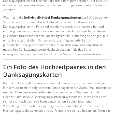
Danksagungskarten zur Hochzeit, die mit einem persönlichen Text bedruckt
und verschickt werden sollen, nicht in Zeitnot zu geraten oder in Hektik zu
verfallen.
Was macht die
Indivitualität bei Danksagungskarten
aus? Wie bedanken
Sie sich nach Ihrer einmaligen Hochzeit am besten? Indivualisierte
Danksagungskarten mit Foto sind wie die Hochzeit unverwechselbar und
einmalig - und es ist die schönste und einfachste Art, sich als lachendes und
glückliches Brautpaar bei den Hochzeitgästen in Erinnerung zu bringen, nur
um sich einzig und allein für den schönsten Tag zu bedanken. Ein
persönlicher, maßgeschneiderter Text zusätzlich zum Foto eingedruckt
macht Ihre Danksagungskarten Hochzeit absolut individuell und
unvergleichbar, die durchaus bei Oma und Mama Tränen auslösen können.
Ein Foto des Hochzeitpaares in den
Danksagungskarten
Nach dem Fest heißt es zwar erst einmal regenerieren, doch ein wichtiger
Punkt muss noch erledigt werden: Danke sagen an die Gäste. Dazu nutzen die
meisten Brautpaare ein Zeitfenster von vier bis acht Wochen nach der
Hochzeit, um stilvolle Danksagungskarten zu verschicken. In welcher Form
richtet sich nach den jeweiligen persönlichen Bedürfnissen und
Vorstellungen. Ihr Lachen eingefangen auf einem Foto ist für die meisten
Hochzeitsgäste die schönste und perfekteste Art sich zu bedanken. Denn ein