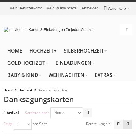
Mein Benutzerkonto
Mein Wunschzettel
Anmelden
Warenkorb
HOME
HOCHZEIT
SILBERHOCHZEIT
GOLDHOCHZEIT
EINLADUNGEN
BABY & KIND
WEIHNACHTEN
EXTRAS
Home
Hochzeit
Danksagungskarten
Danksagungskarten
1 Artikel
Sortieren nach
Zeige
pro Seite
Darstellung als: