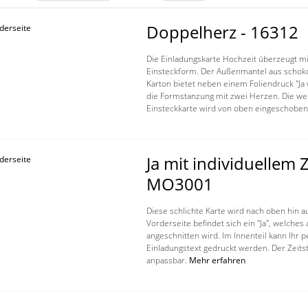
Doppelherz - 16312
Die Einladungskarte Hochzeit überzeugt mi
Einsteckform. Der Außenmantel aus scho
Karton bietet neben einem Foliendruck "Ja 
die Formstanzung mit zwei Herzen. Die wei
Einsteckkarte wird von oben eingeschoben
Ja mit individuellem Z
MO3001
Diese schlichte Karte wird nach oben hin a
Vorderseite befindet sich ein "Ja", welches
angeschnitten wird. Im Innenteil kann Ihr p
Einladungstext gedruckt werden. Der Zeitstr
anpassbar.
Mehr erfahren