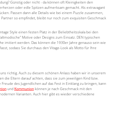
ung? Günstig oder nicht - da können oft Kleinigkeiten den
zerherzen oder edle Spitzen aufmerksam gemacht. Als extravagant
ücken. Passen dann alle Details wie bei einem Puzzle zusammen,
 Partner so empfindet, bleibt nur noch zum exquisiten Geschmack
age Style einen festen Platz in der Beliebtheitsskala bei den
"altmodische" Motive oder Designs zum Einsatz. DEN typischen
oche imitiert werden. Das können die 1930er Jahre genauso sein wie
sst, sodass Sie durchaus den Vitage-Look als Motto für Ihre
i uns richtig. Auch zu diesem schönen Anlass haben wir in unserem
n die Eltern darauf achten, dass sie zum jeweiligen Kind bzw.
 Freude des Jugendlichen auf das Fest in Einklang zu bringen, kann
tion
und
Kommunion
können je nach Geschmack mit den
modernen Varianten. Auch hier gibt es wieder verschiedene