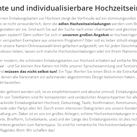
e und individualisierbare Hochzeitse
nen Einladungskarten zur Hochzeit steigt die Vorfreude auf ein stimmungsvolles 
s ist nicht verwunderlich, denn die
edlen Hochzeitseinladungen
werden vom Bra
gestalten wir sie. Sind auch Sie auf der Suche nach einer charmanten und gleichzei
ppen zaubert? Dann sollten Sie sich in
unserem großen Angebot
an hochwertigen
 verspielten Exemplare aus unserem Programm? Oder soll es lieber stilvoll-elegan
n unsere Karten-Onlineauswahl breit gefächert aufgestellt, um für jeden Geschma
exklusiv lieben, lassen sich manche Hochzeitseinladungen edel mit Ihrem Namensdr
r modern, die schönsten Einladungskarten zur Hochzeit erhalten auf einfache Wei
paar - und Sie können Ihre Karten mit Hilfe unserer Sprüchesammlung und Textvo
und
müssen das nicht selbst tun!
. Ein Tipp: Werfen Sie einen Blick in die Extra-Ka
bei denen alle Kartenarten ein aufeinander abgestimmtes Design bekommen haben. J
hl bestellen.
der gefeiert werden soll, ist es empfehlenswert und absolut sinnvoll, Einladungs
ir von TolleKarten sind Ihr kompetenter und verlässlicher Ansprechpartner für all
ackvolle Einladungskarten Hochzeit, Geburtstag, Taufe, Konfirmation, Kommunion, 
ede oder Partys aller Art. Durch einen intensiven Dialog teilen uns unsere Kunden 
taltung um. Dabei ist es uns ein großes Anliegen, schöne Hochzeitseinladungen in
arte, Briefform, Schiebekarte, usw) und der Länge des Einladungstextes ist dies n
amttext gesehen zum Kartentypus. So sind für romantische Hochzeitseinladungen ebe
flügeldes Wort: Wir schaffen das!