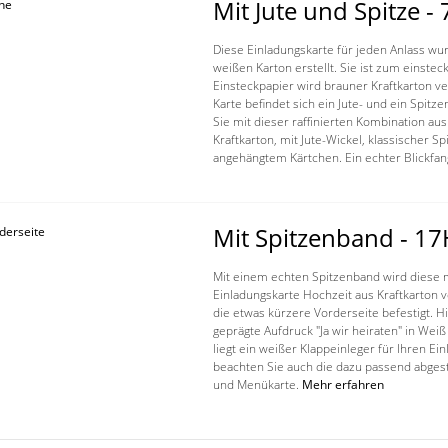
Mit Jute und Spitze -
Diese Einladungskarte für jeden Anlass wu
weißen Karton erstellt. Sie ist zum einsteck
Einsteckpapier wird brauner Kraftkarton 
Karte befindet sich ein Jute- und ein Spit
Sie mit dieser raffinierten Kombination aus
Kraftkarton, mit Jute-Wickel, klassischer Sp
angehängtem Kärtchen. Ein echter Blickfan
Mit Spitzenband - 1
Mit einem echten Spitzenband wird diese
Einladungskarte Hochzeit aus Kraftkarton v
die etwas kürzere Vorderseite befestigt. Hi
geprägte Aufdruck "Ja wir heiraten" in Weiß
liegt ein weißer Klappeinleger für Ihren Ein
beachten Sie auch die dazu passend abges
und Menükarte.
Mehr erfahren