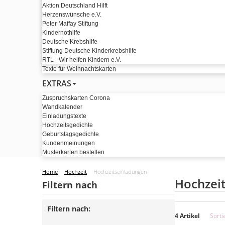
Aktion Deutschland Hilft
Herzenswünsche e.V.
Peter Maffay Stiftung
Kindernothilfe
Deutsche Krebshilfe
Stiftung Deutsche Kinderkrebshilfe
RTL - Wir helfen Kindern e.V.
Texte für Weihnachtskarten
EXTRAS
Zuspruchskarten Corona
Wandkalender
Einladungstexte
Hochzeitsgedichte
Geburtstagsgedichte
Kundenmeinungen
Musterkarten bestellen
Home
Hochzeit
Hochzeitseinladungen
Hochzei
Filtern nach
Filtern nach:
4 Artikel
Sorti