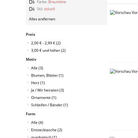
Diesen
Farbe:
Brauntöne
Artikel
Diesen
Stil:
stilvoll
entfernen
Artikel
Alles entfernen
entfernen
Preis
2,00 €
-
2,99 €
(2)
3,00 €
und höher
(2)
Motiv
Alle
(3)
Blumen, Blätter
(1)
Herz
(1)
Ja / Wir heiraten
(3)
Ornamente
(1)
Schleifen / Bänder
(1)
Form
Alle
(4)
Einstecktasche
(2)
quadratisch
(1)