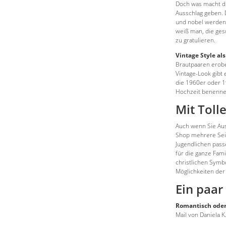
Doch was macht di
Ausschlag geben. 
und nobel werden 
weiß man, die ges
zu gratulieren.
Vintage Style al
Brautpaaren erobe
Vintage-Look gibt 
die 1960er oder 1
Hochzeit benenne
Mit Toll
Auch wenn Sie Au
Shop mehrere Seit
Jugendlichen passe
für die ganze Fam
christlichen Symb
Möglichkeiten der 
Ein paar
Romantisch ode
Mail von Daniela K.