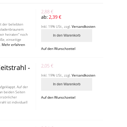
2,88 €
ab:
2,39 €
t der beliebten
Inkl. 19% USt.
,
zzgl.
Versandkosten
koladenbraunem
wir heiraten" noch
In den Warenkorb
ße, einseitige
.
Mehr erfahren
Auf den Wunschzettel
eitstrahl -
2,05 €
Inkl. 19% USt.
,
zzgl.
Versandkosten
In den Warenkorb
ufgeklappt. Auf der
 an beiden Seiten
ersönlicher
Auf den Wunschzettel
ahl ist individuell