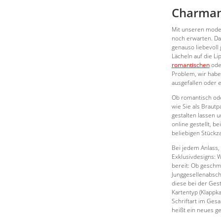
Charmant
Mit unseren moder
noch erwarten. Da
genauso liebevoll 
Lächeln auf die Li
romantischen
oder
Problem, wir habe
ausgefallen oder 
Ob romantisch ode
wie Sie als Braut
gestalten lassen 
online gestellt, 
beliebigen Stückza
Bei jedem Anlass, 
Exklusivdesigns: W
bereit: Ob geschm
Junggesellenabschi
diese bei der Ges
Kartentyp (Klappk
Schriftart im Ges
heißt ein neues ge