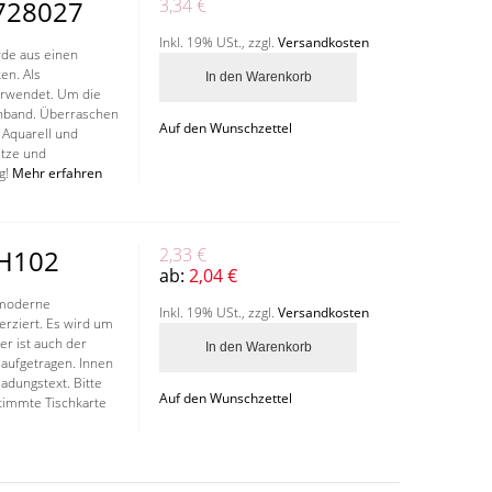
 728027
3,34 €
Inkl. 19% USt.
,
zzgl.
Versandkosten
rde aus einen
en. Als
In den Warenkorb
verwendet. Um die
zenband. Überraschen
Auf den Wunschzettel
 Aquarell und
itze und
g!
Mehr erfahren
7H102
2,33 €
ab:
2,04 €
 moderne
Inkl. 19% USt.
,
zzgl.
Versandkosten
erziert. Es wird um
er ist auch der
In den Warenkorb
 aufgetragen. Innen
ladungstext. Bitte
Auf den Wunschzettel
timmte Tischkarte