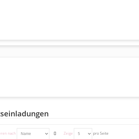
tseinladungen
eren nach
Zeige
pro Seite