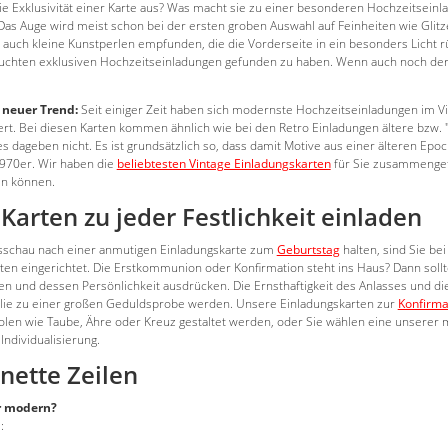
e Exklusivität einer Karte aus? Was macht sie zu einer besonderen Hochzeitseinlad
Das Auge wird meist schon bei der ersten groben Auswahl auf Feinheiten wie Glit
auch kleine Kunstperlen empfunden, die die Vorderseite in ein besonders Licht r
uchten exklusiven Hochzeitseinladungen gefunden zu haben. Wenn auch noch der
s neuer Trend:
Seit einiger Zeit haben sich modernste Hochzeitseinladungen im Vint
rt. Bei diesen Karten kommen ähnlich wie bei den Retro Einladungen ältere bzw. 
es dageben nicht. Es ist grundsätzlich so, dass damit Motive aus einer älteren Ep
970er. Wir haben die
beliebtesten Vintage Einladungskarten
für Sie zusammengefa
n können.
eKarten zu jeder Festlichkeit einladen
sschau nach einer anmutigen Einladungskarte zum
Geburtstag
halten, sind Sie be
en eingerichtet. Die Erstkommunion oder Konfirmation steht ins Haus? Dann sollte
n und dessen Persönlichkeit ausdrücken. Die Ernsthaftigkeit des Anlasses und die
ilie zu einer großen Geduldsprobe werden. Unsere Einladungskarten zur
Konfirma
olen wie Taube, Ähre oder Kreuz gestaltet werden, oder Sie wählen eine unserer 
Individualisierung.
 nette Zeilen
r modern?
: