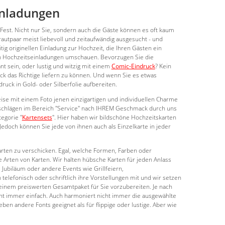
inladungen
Fest. Nicht nur Sie, sondern auch die Gäste können es oft kaum
utpaar meist liebevoll und zeitaufwändig ausgesucht - und
tig originellen Einladung zur Hochzeit, die Ihren Gästen ein
 Hochzeitseinladungen umschauen. Bevorzugen Sie die
t sein, oder lustig und witzig mit einem
Comic-Eindruck
? Kein
ck das Richtige liefern zu können. Und wenn Sie es etwas
uck in Gold- oder Silberfolie aufbereiten.
se mit einem Foto jenen einzigartigen und individuellen Charme
rschlägen im Bereich "Service" nach IHREM Geschmack durch uns
tegorie "
Kartensets
". Hier haben wir bildschöne Hochzeitskarten
edoch können Sie jede von ihnen auch als Einzelkarte in jeder
karten zu verschicken. Egal, welche Formen, Farben oder
e Arten von Karten. Wir halten hübsche Karten für jeden Anlass
Jubiläum oder andere Events wie Grillfeiern,
telefonisch oder schriftlich ihre Vorstellungen mit und wir setzen
 einem preiswerten Gesamtpaket für Sie vorzubereiten. Je nach
icht immer einfach. Auch harmoniert nicht immer die ausgewählte
n andere Fonts geeignet als für flippige oder lustige. Aber wie