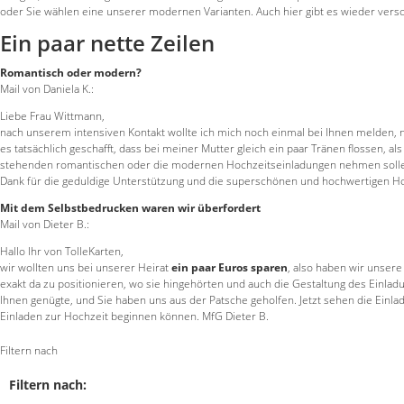
oder Sie wählen eine unserer modernen Varianten. Auch hier gibt es wieder versc
Ein paar nette Zeilen
Romantisch oder modern?
Mail von Daniela K.:
Liebe Frau Wittmann,
nach unserem intensiven Kontakt wollte ich mich noch einmal bei Ihnen melde
es tatsächlich geschafft, dass bei meiner Mutter gleich ein paar Tränen flossen, al
stehenden romantischen oder die modernen Hochzeitseinladungen nehmen sollen. 
Dank für die geduldige Unterstützung und die superschönen und hochwertigen Ho
Mit dem Selbstbedrucken waren wir überfordert
Mail von Dieter B.:
Hallo Ihr von TolleKarten,
wir wollten uns bei unserer Heirat
ein paar Euros sparen
, also haben wir unsere
exakt da zu positionieren, wo sie hingehörten und auch die Gestaltung des Einladun
Ihnen genügte, und Sie haben uns aus der Patsche geholfen. Jetzt sehen die Einla
Einladen zur Hochzeit beginnen können. MfG Dieter B.
Filtern nach
Filtern nach: