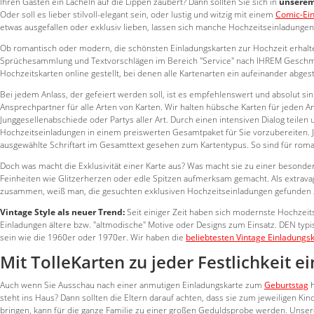
Ihren Gästen ein Lächeln auf die Lippen zaubert? Dann sollten Sie sich in
unserem
Oder soll es lieber stilvoll-elegant sein, oder lustig und witzig mit einem
Comic-Ei
etwas ausgefallen oder exklusiv lieben, lassen sich manche Hochzeitseinladungen
Ob romantisch oder modern, die schönsten Einladungskarten zur Hochzeit erhalten
Sprüchesammlung und Textvorschlägen im Bereich "Service" nach IHREM Geschma
Hochzeitskarten online gestellt, bei denen alle Kartenarten ein aufeinander abge
Bei jedem Anlass, der gefeiert werden soll, ist es empfehlenswert und absolut si
Ansprechpartner für alle Arten von Karten. Wir halten hübsche Karten für jeden A
Junggesellenabschiede oder Partys aller Art. Durch einen intensiven Dialog teilen
Hochzeitseinladungen in einem preiswerten Gesamtpaket für Sie vorzubereiten. Je
ausgewählte Schriftart im Gesamttext gesehen zum Kartentypus. So sind für romant
Doch was macht die Exklusivität einer Karte aus? Was macht sie zu einer besonde
Feinheiten wie Glitzerherzen oder edle Spitzen aufmerksam gemacht. Als extravag
zusammen, weiß man, die gesuchten exklusiven Hochzeitseinladungen gefunden z
Vintage Style als neuer Trend:
Seit einiger Zeit haben sich modernste Hochzeits
Einladungen ältere bzw. "altmodische" Motive oder Designs zum Einsatz. DEN typis
sein wie die 1960er oder 1970er. Wir haben die
beliebtesten Vintage Einladungs
Mit TolleKarten zu jeder Festlichkeit e
Auch wenn Sie Ausschau nach einer anmutigen Einladungskarte zum
Geburtstag
h
steht ins Haus? Dann sollten die Eltern darauf achten, dass sie zum jeweiligen Ki
bringen, kann für die ganze Familie zu einer großen Geduldsprobe werden. Unse