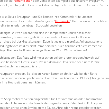
en Sie die
romantischen
oder verspielten Exemplare aus unserem Programm?
estellt, um für jeden Geschmack das Richtige liefern zu können. Und wenn Sie es
wie Sie als Brautpaar - und Sie können Ihre Karten mit Hilfe unserer
fen Sie einen Blick in die Extra-Kategorie "
Kartensets
". Hier haben wir bildschöne
karte in jeder beliebigen Stückzahl bestellen.
vdesigns: Wir von TolleKarten sind Ihr kompetenter und verlässlicher
nfirmation, Kommunion, Jubiläum oder andere Events wie Grillfeiern,
zen diese bei der Gestaltung um. Dabei ist es uns ein großes Anliegen, schöne
ladungstextes ist dies nicht immer einfach. Auch harmoniert nicht immer die
ige. Aber wie heißt ein neues geflügeldes Wort: Wir schaffen das!
schlag geben. Das Auge wird meist schon bei der ersten groben Auswahl auf
ein besonders Licht rücken. Passen dann alle Details wie bei einem Puzzle
ten Geschmack zu gratulieren.
 Brautpaaren erobert. Bei diesen Karten kommen ähnlich wie bei den Retro
ive aus einer älteren Epoche imitiert werden. Das können die 1930er Jahre genauso
ür Ihre Hochzeit benennen können.
erem Shop mehrere Seiten eingerichtet. Die Erstkommunion oder Konfirmation
keit des Anlasses und die Freude des Jugendlichen auf das Fest in Einklang zu
it den christlichen Symbolen wie Taube, Ähre oder Kreuz gestaltet werden,