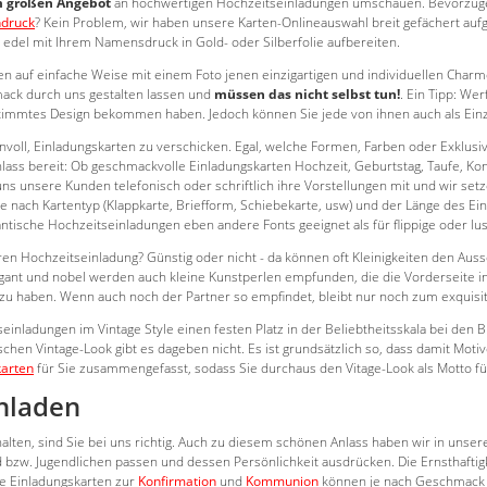
 großen Angebot
an hochwertigen Hochzeitseinladungen umschauen. Bevorzug
ndruck
? Kein Problem, wir haben unsere Karten-Onlineauswahl breit gefächert aufg
 edel mit Ihrem Namensdruck in Gold- oder Silberfolie aufbereiten.
 auf einfache Weise mit einem Foto jenen einzigartigen und individuellen Charme 
ck durch uns gestalten lassen und
müssen das nicht selbst tun!
. Ein Tipp: Wer
stimmtes Design bekommen haben. Jedoch können Sie jede von ihnen auch als Einzel
nnvoll, Einladungskarten zu verschicken. Egal, welche Formen, Farben oder Exklusi
nlass bereit: Ob geschmackvolle Einladungskarten Hochzeit, Geburtstag, Taufe, Ko
 uns unsere Kunden telefonisch oder schriftlich ihre Vorstellungen mit und wir set
 nach Kartentyp (Klappkarte, Briefform, Schiebekarte, usw) und der Länge des Ein
ische Hochzeitseinladungen eben andere Fonts geeignet als für flippige oder lust
ren Hochzeitseinladung? Günstig oder nicht - da können oft Kleinigkeiten den Aus
ant und nobel werden auch kleine Kunstperlen empfunden, die die Vorderseite in 
u haben. Wenn auch noch der Partner so empfindet, bleibt nur noch zum exquisi
einladungen im Vintage Style einen festen Platz in der Beliebtheitsskala bei den
chen Vintage-Look gibt es dageben nicht. Es ist grundsätzlich so, dass damit Mot
karten
für Sie zusammengefasst, sodass Sie durchaus den Vitage-Look als Motto f
inladen
alten, sind Sie bei uns richtig. Auch zu diesem schönen Anlass haben wir in uns
nd bzw. Jugendlichen passen und dessen Persönlichkeit ausdrücken. Die Ernsthaftig
re Einladungskarten zur
Konfirmation
und
Kommunion
können je nach Geschmack m