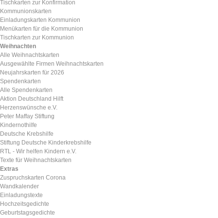
Tischkarten zur Konfirmation
Kommunionskarten
Einladungskarten Kommunion
Menükarten für die Kommunion
Tischkarten zur Kommunion
Weihnachten
Alle Weihnachtskarten
Ausgewählte Firmen Weihnachtskarten
Neujahrskarten für 2026
Spendenkarten
Alle Spendenkarten
Aktion Deutschland Hilft
Herzenswünsche e.V.
Peter Maffay Stiftung
Kindernothilfe
Deutsche Krebshilfe
Stiftung Deutsche Kinderkrebshilfe
RTL - Wir helfen Kindern e.V.
Texte für Weihnachtskarten
Extras
Zuspruchskarten Corona
Wandkalender
Einladungstexte
Hochzeitsgedichte
Geburtstagsgedichte