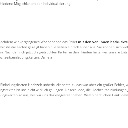
hiedene Möglichkeiten der Individualisierung.
n, nachdem wir vergangenes Wochenende das Paket
mit den von Ihnen bedruckt
s wir ihr die Karten gezeigt haben. Sie sehen einfach super aus! Sie können sich vi
Nachdem ich jetzt die gedruckten Karten in den Händen halte, war unsere Entsch
chzeitseinladungskarten, Daniela
 Einladungskarten Hochzeit unbedruckt bestellt - das war aber ein großer Fehler, w
gstextes ist uns nicht wirklich gelungen. Unsere Idee, die Hochzeitseinladungen gü
dungskarten so aus, wie wir uns das vorgestellt haben. Vielen herzlichen Dank, da