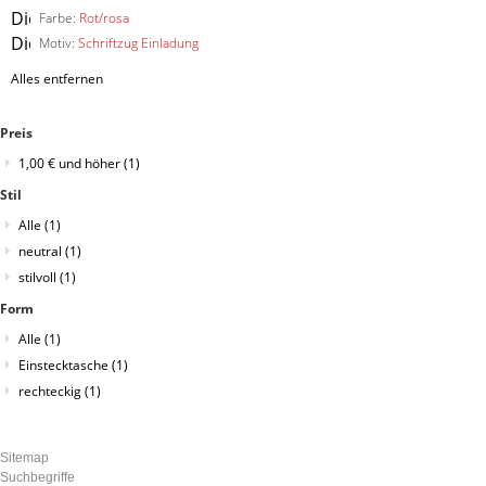
Diesen
Farbe:
Rot/rosa
Artikel
Diesen
Motiv:
Schriftzug Einladung
entfernen
Artikel
Alles entfernen
entfernen
Preis
1,00 €
und höher
(1)
Stil
Alle
(1)
neutral
(1)
stilvoll
(1)
Form
Alle
(1)
Einstecktasche
(1)
rechteckig
(1)
Sitemap
Suchbegriffe