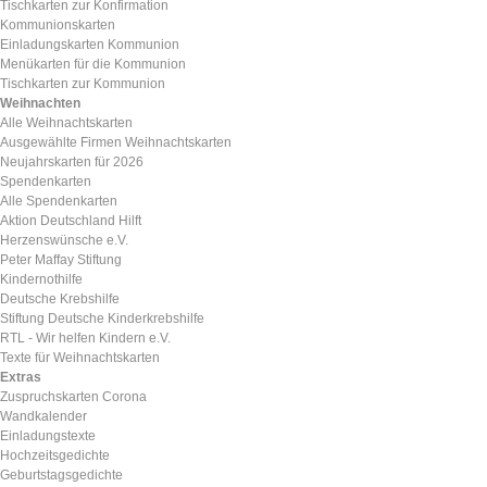
Tischkarten zur Konfirmation
Kommunionskarten
Einladungskarten Kommunion
Menükarten für die Kommunion
Tischkarten zur Kommunion
Weihnachten
Alle Weihnachtskarten
Ausgewählte Firmen Weihnachtskarten
Neujahrskarten für 2026
Spendenkarten
Alle Spendenkarten
Aktion Deutschland Hilft
Herzenswünsche e.V.
Peter Maffay Stiftung
Kindernothilfe
Deutsche Krebshilfe
Stiftung Deutsche Kinderkrebshilfe
RTL - Wir helfen Kindern e.V.
Texte für Weihnachtskarten
Extras
Zuspruchskarten Corona
Wandkalender
Einladungstexte
Hochzeitsgedichte
Geburtstagsgedichte