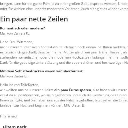
bringen, kann für die ganze Familie zu einer großen Geduldsprobe werden. Unse
oder Sie wählen eine unserer modernen Varianten. Auch hier gibt es wieder versc
Ein paar nette Zeilen
Romantisch oder modern?
Mail von Daniela K.:
Liebe Frau Wittmann,
nach unserem intensiven Kontakt wollte ich mich noch einmal bei Ihnen melde
es tatsächlich geschafft, dass bei meiner Mutter gleich ein paar Tränen flossen, al
stehenden romantischen oder die modernen Hochzeitseinladungen nehmen sollen. 
Dank für die geduldige Unterstützung und die superschönen und hochwertigen Ho
Mit dem Selbstbedrucken waren wir überfordert
Mail von Dieter B.:
Hallo Ihr von TolleKarten,
wir wollten uns bei unserer Heirat
ein paar Euros sparen
, also haben wir unsere
exakt da zu positionieren, wo sie hingehörten und auch die Gestaltung des Einladun
Ihnen genügte, und Sie haben uns aus der Patsche geholfen. Jetzt sehen die Einla
Einladen zur Hochzeit beginnen können. MfG Dieter B.
Filtern nach
Filtern nach: