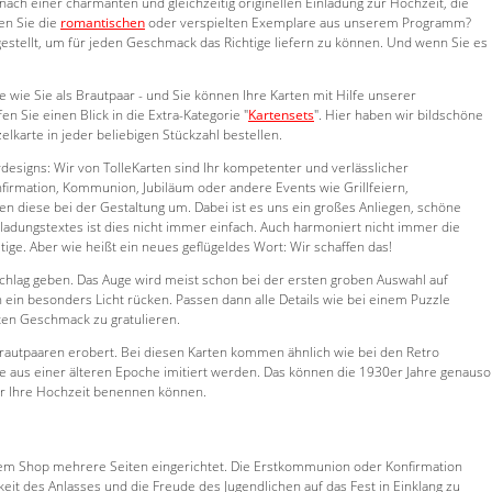
nach einer charmanten und gleichzeitig originellen Einladung zur Hochzeit, die
en Sie die
romantischen
oder verspielten Exemplare aus unserem Programm?
estellt, um für jeden Geschmack das Richtige liefern zu können. Und wenn Sie es
wie Sie als Brautpaar - und Sie können Ihre Karten mit Hilfe unserer
fen Sie einen Blick in die Extra-Kategorie "
Kartensets
". Hier haben wir bildschöne
karte in jeder beliebigen Stückzahl bestellen.
vdesigns: Wir von TolleKarten sind Ihr kompetenter und verlässlicher
nfirmation, Kommunion, Jubiläum oder andere Events wie Grillfeiern,
zen diese bei der Gestaltung um. Dabei ist es uns ein großes Anliegen, schöne
ladungstextes ist dies nicht immer einfach. Auch harmoniert nicht immer die
ige. Aber wie heißt ein neues geflügeldes Wort: Wir schaffen das!
schlag geben. Das Auge wird meist schon bei der ersten groben Auswahl auf
ein besonders Licht rücken. Passen dann alle Details wie bei einem Puzzle
ten Geschmack zu gratulieren.
 Brautpaaren erobert. Bei diesen Karten kommen ähnlich wie bei den Retro
ive aus einer älteren Epoche imitiert werden. Das können die 1930er Jahre genauso
ür Ihre Hochzeit benennen können.
erem Shop mehrere Seiten eingerichtet. Die Erstkommunion oder Konfirmation
keit des Anlasses und die Freude des Jugendlichen auf das Fest in Einklang zu