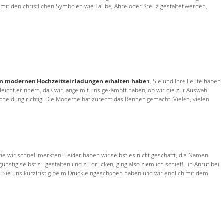
it den christlichen Symbolen wie Taube, Ähre oder Kreuz gestaltet werden,
en modernen Hochzeitseinladungen erhalten haben
. Sie und Ihre Leute haben
elleicht erinnern, daß wir lange mit uns gekämpft haben, ob wir die zur Auswahl
eidung richtig: Die Moderne hat zurecht das Rennen gemacht! Vielen, vielen
ie wir schnell merkten! Leider haben wir selbst es nicht geschafft, die Namen
nstig selbst zu gestalten und zu drucken, ging also ziemlich schief! Ein Anruf bei
ss Sie uns kurzfristig beim Druck eingeschoben haben und wir endlich mit dem