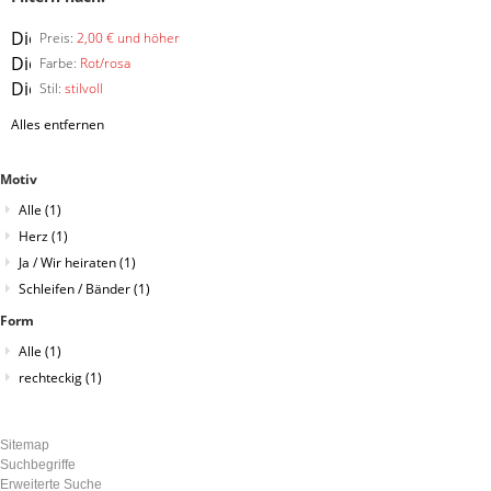
Diesen
Preis:
2,00 € und höher
Artikel
Diesen
Farbe:
Rot/rosa
entfernen
Artikel
Diesen
Stil:
stilvoll
entfernen
Artikel
Alles entfernen
entfernen
Motiv
Alle
(1)
Herz
(1)
Ja / Wir heiraten
(1)
Schleifen / Bänder
(1)
Form
Alle
(1)
rechteckig
(1)
Sitemap
Suchbegriffe
Erweiterte Suche