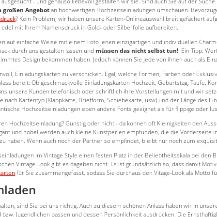
usgesucht - und genauso liebevoll gestalten wir sie. Sind auch Sie auf der Suche 
 großen Angebot
an hochwertigen Hochzeitseinladungen umschauen. Bevorzug
ndruck
? Kein Problem, wir haben unsere Karten-Onlineauswahl breit gefächert aufg
 edel mit Ihrem Namensdruck in Gold- oder Silberfolie aufbereiten.
 auf einfache Weise mit einem Foto jenen einzigartigen und individuellen Charme 
ck durch uns gestalten lassen und
müssen das nicht selbst tun!
. Ein Tipp: Wer
stimmtes Design bekommen haben. Jedoch können Sie jede von ihnen auch als Einzel
nnvoll, Einladungskarten zu verschicken. Egal, welche Formen, Farben oder Exklusi
nlass bereit: Ob geschmackvolle Einladungskarten Hochzeit, Geburtstag, Taufe, Ko
 uns unsere Kunden telefonisch oder schriftlich ihre Vorstellungen mit und wir set
 nach Kartentyp (Klappkarte, Briefform, Schiebekarte, usw) und der Länge des Ein
ische Hochzeitseinladungen eben andere Fonts geeignet als für flippige oder lust
ren Hochzeitseinladung? Günstig oder nicht - da können oft Kleinigkeiten den Aus
ant und nobel werden auch kleine Kunstperlen empfunden, die die Vorderseite in 
u haben. Wenn auch noch der Partner so empfindet, bleibt nur noch zum exquisi
einladungen im Vintage Style einen festen Platz in der Beliebtheitsskala bei den
chen Vintage-Look gibt es dageben nicht. Es ist grundsätzlich so, dass damit Mot
karten
für Sie zusammengefasst, sodass Sie durchaus den Vitage-Look als Motto f
inladen
alten, sind Sie bei uns richtig. Auch zu diesem schönen Anlass haben wir in uns
nd bzw. Jugendlichen passen und dessen Persönlichkeit ausdrücken. Die Ernsthaftig