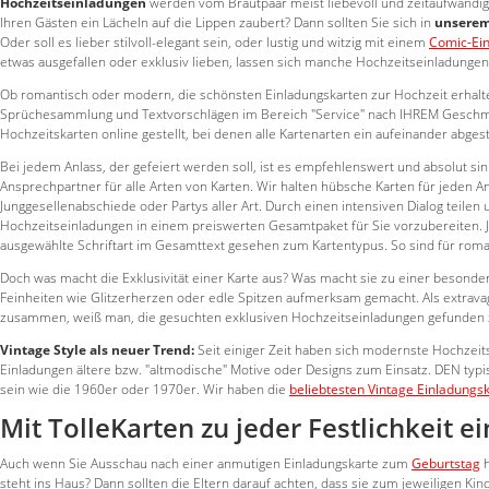
Hochzeitseinladungen
werden vom Brautpaar meist liebevoll und zeitaufwändig a
Ihren Gästen ein Lächeln auf die Lippen zaubert? Dann sollten Sie sich in
unserem
Oder soll es lieber stilvoll-elegant sein, oder lustig und witzig mit einem
Comic-Ei
etwas ausgefallen oder exklusiv lieben, lassen sich manche Hochzeitseinladungen
Ob romantisch oder modern, die schönsten Einladungskarten zur Hochzeit erhalten
Sprüchesammlung und Textvorschlägen im Bereich "Service" nach IHREM Geschma
Hochzeitskarten online gestellt, bei denen alle Kartenarten ein aufeinander abge
Bei jedem Anlass, der gefeiert werden soll, ist es empfehlenswert und absolut si
Ansprechpartner für alle Arten von Karten. Wir halten hübsche Karten für jeden A
Junggesellenabschiede oder Partys aller Art. Durch einen intensiven Dialog teilen
Hochzeitseinladungen in einem preiswerten Gesamtpaket für Sie vorzubereiten. Je
ausgewählte Schriftart im Gesamttext gesehen zum Kartentypus. So sind für romant
Doch was macht die Exklusivität einer Karte aus? Was macht sie zu einer besonde
Feinheiten wie Glitzerherzen oder edle Spitzen aufmerksam gemacht. Als extravag
zusammen, weiß man, die gesuchten exklusiven Hochzeitseinladungen gefunden z
Vintage Style als neuer Trend:
Seit einiger Zeit haben sich modernste Hochzeits
Einladungen ältere bzw. "altmodische" Motive oder Designs zum Einsatz. DEN typis
sein wie die 1960er oder 1970er. Wir haben die
beliebtesten Vintage Einladungs
Mit TolleKarten zu jeder Festlichkeit e
Auch wenn Sie Ausschau nach einer anmutigen Einladungskarte zum
Geburtstag
h
steht ins Haus? Dann sollten die Eltern darauf achten, dass sie zum jeweiligen Ki