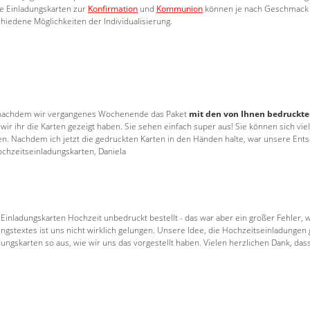
re Einladungskarten zur
Konfirmation
und
Kommunion
können je nach Geschmack m
hiedene Möglichkeiten der Individualisierung.
n, nachdem wir vergangenes Wochenende das Paket
mit den von Ihnen bedruckt
s wir ihr die Karten gezeigt haben. Sie sehen einfach super aus! Sie können sich vi
Nachdem ich jetzt die gedruckten Karten in den Händen halte, war unsere Entsch
chzeitseinladungskarten, Daniela
 Einladungskarten Hochzeit unbedruckt bestellt - das war aber ein großer Fehler, w
gstextes ist uns nicht wirklich gelungen. Unsere Idee, die Hochzeitseinladungen gü
dungskarten so aus, wie wir uns das vorgestellt haben. Vielen herzlichen Dank, da