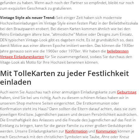
gefunden zu haben. Wenn auch noch der Partner so empfindet, bleibt nur noch
zum exquisiten Geschmack zu gratulieren.
Vintage Style als neuer Trend:
Seit einiger Zeit haben sich modernste
Hochzeitseinladungen im Vintage Style einen festen Platz in der Beliebtheitsskala
bei den Brautpaaren erobert. Bei diesen Karten kommen ähnlich wie bei den
Retro Einladungen ältere bzw. "altmodische" Motive oder Designs zum Einsatz.
DEN typischen Vintage-Look gibt es dageben nicht. Es ist grundsätzlich so, dass
damit Motive aus einer älteren Epoche imitiert werden. Das können die 1930er
Jahre genauso sein wie die 1960er oder 1970er. Wir haben die
beliebtesten
Vintage Einladungskarten
für Sie zusammengefasst, sodass Sie durchaus den
Vitage-Look als Motto für Ihre Hochzeit benennen können.
Mit TolleKarten zu jeder Festlichkeit
einladen
Auch wenn Sie Ausschau nach einer anmutigen Einladungskarte zum
Geburtstag
halten, sind Sie bei uns richtig. Auch zu diesem schönen Anlass haben wir in
unserem Shop mehrere Seiten eingerichtet. Die Erstkommunion oder
Konfirmation steht ins Haus? Dann sollten die Eltern darauf achten, dass sie zum
jeweiligen Kind bzw. Jugendlichen passen und dessen Persönlichkeit ausdrücken.
Die Ernsthaftigkeit des Anlasses und die Freude des Jugendlichen auf das Fest in
Einklang zu bringen, kann für die ganze Familie zu einer großen Geduldsprobe
werden. Unsere Einladungskarten zur
Konfirmation
und
Kommunion
können je
nach Geschmack mit den christlichen Symbolen wie Taube, Ähre oder Kreuz