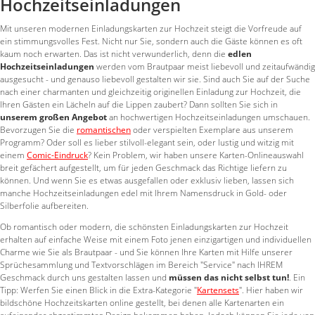
Hochzeitseinladungen
Mit unseren modernen Einladungskarten zur Hochzeit steigt die Vorfreude auf
ein stimmungsvolles Fest. Nicht nur Sie, sondern auch die Gäste können es oft
kaum noch erwarten. Das ist nicht verwunderlich, denn die
edlen
Hochzeitseinladungen
werden vom Brautpaar meist liebevoll und zeitaufwändig
ausgesucht - und genauso liebevoll gestalten wir sie. Sind auch Sie auf der Suche
nach einer charmanten und gleichzeitig originellen Einladung zur Hochzeit, die
Ihren Gästen ein Lächeln auf die Lippen zaubert? Dann sollten Sie sich in
unserem großen Angebot
an hochwertigen Hochzeitseinladungen umschauen.
Bevorzugen Sie die
romantischen
oder verspielten Exemplare aus unserem
Programm? Oder soll es lieber stilvoll-elegant sein, oder lustig und witzig mit
einem
Comic-Eindruck
? Kein Problem, wir haben unsere Karten-Onlineauswahl
breit gefächert aufgestellt, um für jeden Geschmack das Richtige liefern zu
können. Und wenn Sie es etwas ausgefallen oder exklusiv lieben, lassen sich
manche Hochzeitseinladungen edel mit Ihrem Namensdruck in Gold- oder
Silberfolie aufbereiten.
Ob romantisch oder modern, die schönsten Einladungskarten zur Hochzeit
erhalten auf einfache Weise mit einem Foto jenen einzigartigen und individuellen
Charme wie Sie als Brautpaar - und Sie können Ihre Karten mit Hilfe unserer
Sprüchesammlung und Textvorschlägen im Bereich "Service" nach IHREM
Geschmack durch uns gestalten lassen und
müssen das nicht selbst tun!
. Ein
Tipp: Werfen Sie einen Blick in die Extra-Kategorie "
Kartensets
". Hier haben wir
bildschöne Hochzeitskarten online gestellt, bei denen alle Kartenarten ein