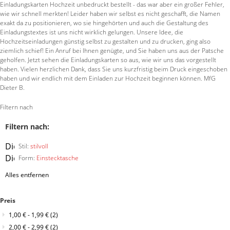
Einladungskarten Hochzeit unbedruckt bestellt - das war aber ein großer Fehler,
wie wir schnell merkten! Leider haben wir selbst es nicht geschafft, die Namen
exakt da zu positionieren, wo sie hingehörten und auch die Gestaltung des
Einladungstextes ist uns nicht wirklich gelungen. Unsere Idee, die
Hochzeitseinladungen günstig selbst zu gestalten und zu drucken, ging also
ziemlich schief! Ein Anruf bei Ihnen genügte, und Sie haben uns aus der Patsche
geholfen. Jetzt sehen die Einladungskarten so aus, wie wir uns das vorgestellt
haben. Vielen herzlichen Dank, dass Sie uns kurzfristig beim Druck eingeschoben
haben und wir endlich mit dem Einladen zur Hochzeit beginnen können. MfG
Dieter B.
Filtern nach
Filtern nach:
Diesen
Stil:
stilvoll
Artikel
Diesen
Form:
Einstecktasche
entfernen
Artikel
Alles entfernen
entfernen
Preis
1,00 €
-
1,99 €
(2)
2,00 €
-
2,99 €
(2)