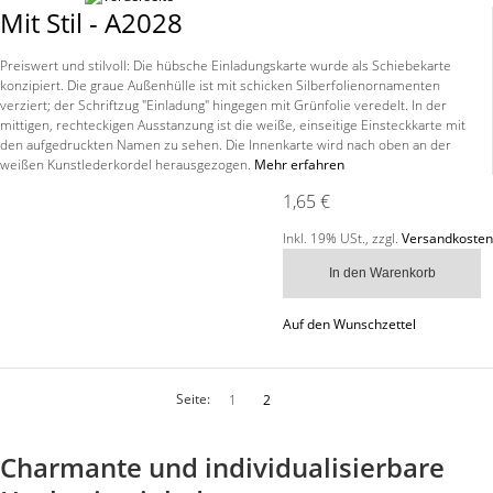
Mit Stil - A2028
Preiswert und stilvoll: Die hübsche Einladungskarte wurde als Schiebekarte
konzipiert. Die graue Außenhülle ist mit schicken Silberfolienornamenten
verziert; der Schriftzug "Einladung" hingegen mit Grünfolie veredelt. In der
mittigen, rechteckigen Ausstanzung ist die weiße, einseitige Einsteckkarte mit
den aufgedruckten Namen zu sehen. Die Innenkarte wird nach oben an der
weißen Kunstlederkordel herausgezogen.
Mehr erfahren
1,65 €
Inkl. 19% USt.
,
zzgl.
Versandkosten
In den Warenkorb
Auf den Wunschzettel
Seite:
1
2
Charmante und individualisierbare