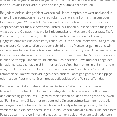
aufeinander abgestimmtes Design bekommen haben. Jedoch können Sie jede von
ihnen auch als Einzelkarte in jeder beliebigen Stückzahl bestellen.
Bei jedem Anlass, der gefeiert werden soll, ist es empfehlenswert und absolut
sinnvoll, Einladungskarten zu verschicken. Egal, welche Formen, Farben oder
Exklusivdesigns: Wir von TolleKarten sind Ihr kompetenter und verlässlicher
Ansprechpartner für alle Arten von Karten. Wir halten hübsche Karten für jeden
Anlass bereit: Ob geschmackvolle Einladungskarten Hochzeit, Geburtstag, Taufe,
Konfirmation, Kommunion, Jubiläum oder andere Events wie Grillfeiern,
Junggesellenabschiede oder Partys aller Art. Durch einen intensiven Dialog teilen
uns unsere Kunden telefonisch oder schriftlich ihre Vorstellungen mit und wir
setzen diese bei der Gestaltung um. Dabei ist es uns ein großes Anliegen, schöne
Hochzeitseinladungen in einem preiswerten Gesamtpaket für Sie vorzubereiten.
Je nach Kartentyp (Klappkarte, Briefform, Schiebekarte, usw) und der Länge des
Einladungstextes ist dies nicht immer einfach. Auch harmoniert nicht immer die
ausgewählte Schriftart im Gesamttext gesehen zum Kartentypus. So sind für
romantische Hochzeitseinladungen eben andere Fonts geeignet als für flippige
oder lustige. Aber wie heißt ein neues geflügeldes Wort: Wir schaffen das!
Doch was macht die Exklusivität einer Karte aus? Was macht sie zu einer
besonderen Hochzeitseinladung? Günstig oder nicht - da können oft Kleinigkeiten
den Ausschlag geben. Das Auge wird meist schon bei der ersten groben Auswahl
auf Feinheiten wie Glitzerherzen oder edle Spitzen aufmerksam gemacht. Als
extravagant und nobel werden auch kleine Kunstperlen empfunden, die die
Vorderseite in ein besonders Licht rücken. Passen dann alle Details wie bei einem
Puzzle zusammen, weiß man, die gesuchten exklusiven Hochzeitseinladungen