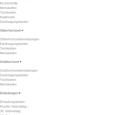
Kirchenhefte
Menükarten
Tischkarten
Kartensets
Danksagungskarten
Silberhochzeit
Silberhochzeitseinladungen
Danksagungskarten
Tischkarten
Menükarten
Goldhochzeit
Goldhochzeitseinladungen
Danksagungskarten
Tischkarten
Menükarten
Einladungen
Einladungskarten
Runder Geburtstag
30. Geburtstag