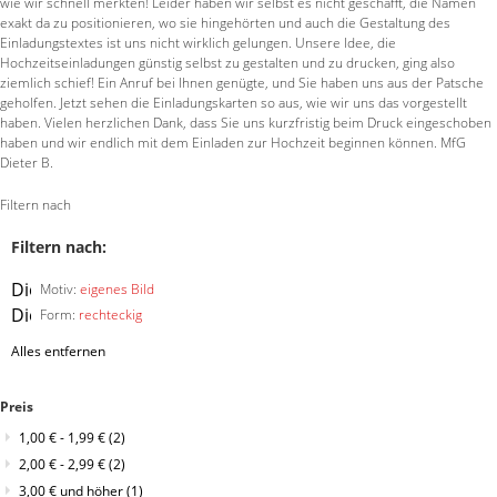
wie wir schnell merkten! Leider haben wir selbst es nicht geschafft, die Namen
exakt da zu positionieren, wo sie hingehörten und auch die Gestaltung des
Einladungstextes ist uns nicht wirklich gelungen. Unsere Idee, die
Hochzeitseinladungen günstig selbst zu gestalten und zu drucken, ging also
ziemlich schief! Ein Anruf bei Ihnen genügte, und Sie haben uns aus der Patsche
geholfen. Jetzt sehen die Einladungskarten so aus, wie wir uns das vorgestellt
haben. Vielen herzlichen Dank, dass Sie uns kurzfristig beim Druck eingeschoben
haben und wir endlich mit dem Einladen zur Hochzeit beginnen können. MfG
Dieter B.
Filtern nach
Filtern nach:
Diesen
Motiv:
eigenes Bild
Artikel
Diesen
Form:
rechteckig
entfernen
Artikel
Alles entfernen
entfernen
Preis
1,00 €
-
1,99 €
(2)
2,00 €
-
2,99 €
(2)
3,00 €
und höher
(1)