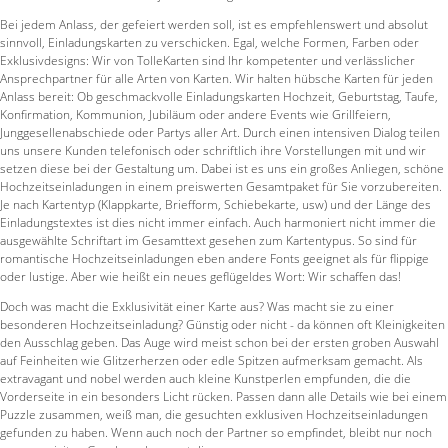
Bei jedem Anlass, der gefeiert werden soll, ist es empfehlenswert und absolut
sinnvoll, Einladungskarten zu verschicken. Egal, welche Formen, Farben oder
Exklusivdesigns: Wir von TolleKarten sind Ihr kompetenter und verlässlicher
Ansprechpartner für alle Arten von Karten. Wir halten hübsche Karten für jeden
Anlass bereit: Ob geschmackvolle Einladungskarten Hochzeit, Geburtstag, Taufe,
Konfirmation, Kommunion, Jubiläum oder andere Events wie Grillfeiern,
Junggesellenabschiede oder Partys aller Art. Durch einen intensiven Dialog teilen
uns unsere Kunden telefonisch oder schriftlich ihre Vorstellungen mit und wir
setzen diese bei der Gestaltung um. Dabei ist es uns ein großes Anliegen, schöne
Hochzeitseinladungen in einem preiswerten Gesamtpaket für Sie vorzubereiten.
Je nach Kartentyp (Klappkarte, Briefform, Schiebekarte, usw) und der Länge des
Einladungstextes ist dies nicht immer einfach. Auch harmoniert nicht immer die
ausgewählte Schriftart im Gesamttext gesehen zum Kartentypus. So sind für
romantische Hochzeitseinladungen eben andere Fonts geeignet als für flippige
oder lustige. Aber wie heißt ein neues geflügeldes Wort: Wir schaffen das!
Doch was macht die Exklusivität einer Karte aus? Was macht sie zu einer
besonderen Hochzeitseinladung? Günstig oder nicht - da können oft Kleinigkeiten
den Ausschlag geben. Das Auge wird meist schon bei der ersten groben Auswahl
auf Feinheiten wie Glitzerherzen oder edle Spitzen aufmerksam gemacht. Als
extravagant und nobel werden auch kleine Kunstperlen empfunden, die die
Vorderseite in ein besonders Licht rücken. Passen dann alle Details wie bei einem
Puzzle zusammen, weiß man, die gesuchten exklusiven Hochzeitseinladungen
gefunden zu haben. Wenn auch noch der Partner so empfindet, bleibt nur noch