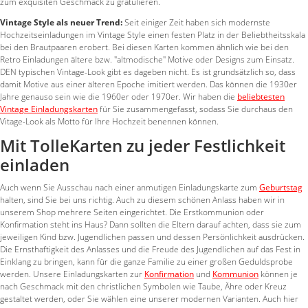
zum exquisiten Geschmack zu gratulieren.
Vintage Style als neuer Trend:
Seit einiger Zeit haben sich modernste
Hochzeitseinladungen im Vintage Style einen festen Platz in der Beliebtheitsskala
bei den Brautpaaren erobert. Bei diesen Karten kommen ähnlich wie bei den
Retro Einladungen ältere bzw. "altmodische" Motive oder Designs zum Einsatz.
DEN typischen Vintage-Look gibt es dageben nicht. Es ist grundsätzlich so, dass
damit Motive aus einer älteren Epoche imitiert werden. Das können die 1930er
Jahre genauso sein wie die 1960er oder 1970er. Wir haben die
beliebtesten
Vintage Einladungskarten
für Sie zusammengefasst, sodass Sie durchaus den
Vitage-Look als Motto für Ihre Hochzeit benennen können.
Mit TolleKarten zu jeder Festlichkeit
einladen
Auch wenn Sie Ausschau nach einer anmutigen Einladungskarte zum
Geburtstag
halten, sind Sie bei uns richtig. Auch zu diesem schönen Anlass haben wir in
unserem Shop mehrere Seiten eingerichtet. Die Erstkommunion oder
Konfirmation steht ins Haus? Dann sollten die Eltern darauf achten, dass sie zum
jeweiligen Kind bzw. Jugendlichen passen und dessen Persönlichkeit ausdrücken.
Die Ernsthaftigkeit des Anlasses und die Freude des Jugendlichen auf das Fest in
Einklang zu bringen, kann für die ganze Familie zu einer großen Geduldsprobe
werden. Unsere Einladungskarten zur
Konfirmation
und
Kommunion
können je
nach Geschmack mit den christlichen Symbolen wie Taube, Ähre oder Kreuz
gestaltet werden, oder Sie wählen eine unserer modernen Varianten. Auch hier