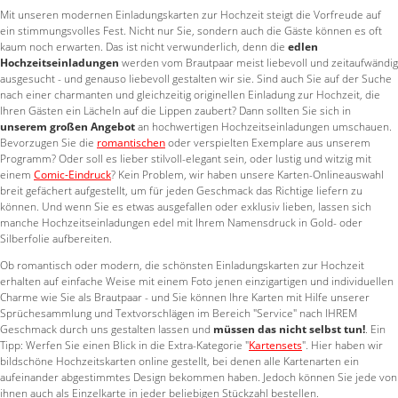
Mit unseren modernen Einladungskarten zur Hochzeit steigt die Vorfreude auf
ein stimmungsvolles Fest. Nicht nur Sie, sondern auch die Gäste können es oft
kaum noch erwarten. Das ist nicht verwunderlich, denn die
edlen
Hochzeitseinladungen
werden vom Brautpaar meist liebevoll und zeitaufwändig
ausgesucht - und genauso liebevoll gestalten wir sie. Sind auch Sie auf der Suche
nach einer charmanten und gleichzeitig originellen Einladung zur Hochzeit, die
Ihren Gästen ein Lächeln auf die Lippen zaubert? Dann sollten Sie sich in
unserem großen Angebot
an hochwertigen Hochzeitseinladungen umschauen.
Bevorzugen Sie die
romantischen
oder verspielten Exemplare aus unserem
Programm? Oder soll es lieber stilvoll-elegant sein, oder lustig und witzig mit
einem
Comic-Eindruck
? Kein Problem, wir haben unsere Karten-Onlineauswahl
breit gefächert aufgestellt, um für jeden Geschmack das Richtige liefern zu
können. Und wenn Sie es etwas ausgefallen oder exklusiv lieben, lassen sich
manche Hochzeitseinladungen edel mit Ihrem Namensdruck in Gold- oder
Silberfolie aufbereiten.
Ob romantisch oder modern, die schönsten Einladungskarten zur Hochzeit
erhalten auf einfache Weise mit einem Foto jenen einzigartigen und individuellen
Charme wie Sie als Brautpaar - und Sie können Ihre Karten mit Hilfe unserer
Sprüchesammlung und Textvorschlägen im Bereich "Service" nach IHREM
Geschmack durch uns gestalten lassen und
müssen das nicht selbst tun!
. Ein
Tipp: Werfen Sie einen Blick in die Extra-Kategorie "
Kartensets
". Hier haben wir
bildschöne Hochzeitskarten online gestellt, bei denen alle Kartenarten ein
aufeinander abgestimmtes Design bekommen haben. Jedoch können Sie jede von
ihnen auch als Einzelkarte in jeder beliebigen Stückzahl bestellen.