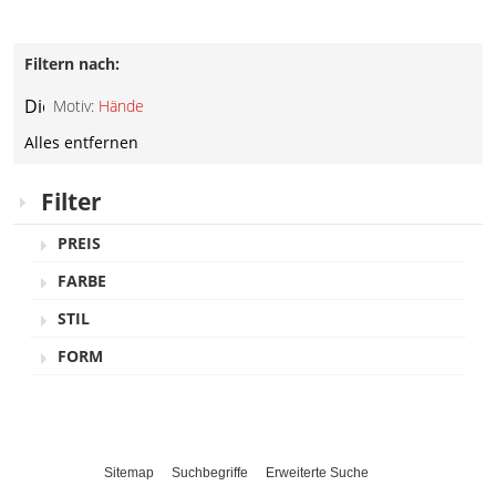
Filtern nach:
Diesen
Motiv:
Hände
Artikel
Alles entfernen
entfernen
Filter
PREIS
FARBE
STIL
FORM
Sitemap
Suchbegriffe
Erweiterte Suche