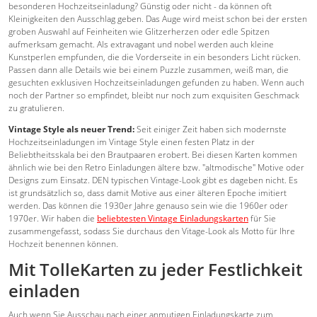
besonderen Hochzeitseinladung? Günstig oder nicht - da können oft
Kleinigkeiten den Ausschlag geben. Das Auge wird meist schon bei der ersten
groben Auswahl auf Feinheiten wie Glitzerherzen oder edle Spitzen
aufmerksam gemacht. Als extravagant und nobel werden auch kleine
Kunstperlen empfunden, die die Vorderseite in ein besonders Licht rücken.
Passen dann alle Details wie bei einem Puzzle zusammen, weiß man, die
gesuchten exklusiven Hochzeitseinladungen gefunden zu haben. Wenn auch
noch der Partner so empfindet, bleibt nur noch zum exquisiten Geschmack
zu gratulieren.
Vintage Style als neuer Trend:
Seit einiger Zeit haben sich modernste
Hochzeitseinladungen im Vintage Style einen festen Platz in der
Beliebtheitsskala bei den Brautpaaren erobert. Bei diesen Karten kommen
ähnlich wie bei den Retro Einladungen ältere bzw. "altmodische" Motive oder
Designs zum Einsatz. DEN typischen Vintage-Look gibt es dageben nicht. Es
ist grundsätzlich so, dass damit Motive aus einer älteren Epoche imitiert
werden. Das können die 1930er Jahre genauso sein wie die 1960er oder
1970er. Wir haben die
beliebtesten Vintage Einladungskarten
für Sie
zusammengefasst, sodass Sie durchaus den Vitage-Look als Motto für Ihre
Hochzeit benennen können.
Mit TolleKarten zu jeder Festlichkeit
einladen
Auch wenn Sie Ausschau nach einer anmutigen Einladungskarte zum