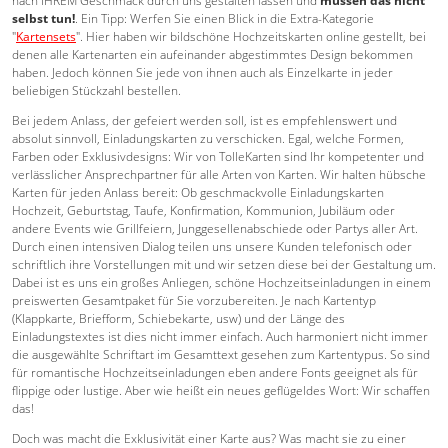
nach IHREM Geschmack durch uns gestalten lassen und
müssen das nicht
selbst tun!
. Ein Tipp: Werfen Sie einen Blick in die Extra-Kategorie
"
Kartensets
". Hier haben wir bildschöne Hochzeitskarten online gestellt, bei
denen alle Kartenarten ein aufeinander abgestimmtes Design bekommen
haben. Jedoch können Sie jede von ihnen auch als Einzelkarte in jeder
beliebigen Stückzahl bestellen.
Bei jedem Anlass, der gefeiert werden soll, ist es empfehlenswert und
absolut sinnvoll, Einladungskarten zu verschicken. Egal, welche Formen,
Farben oder Exklusivdesigns: Wir von TolleKarten sind Ihr kompetenter und
verlässlicher Ansprechpartner für alle Arten von Karten. Wir halten hübsche
Karten für jeden Anlass bereit: Ob geschmackvolle Einladungskarten
Hochzeit, Geburtstag, Taufe, Konfirmation, Kommunion, Jubiläum oder
andere Events wie Grillfeiern, Junggesellenabschiede oder Partys aller Art.
Durch einen intensiven Dialog teilen uns unsere Kunden telefonisch oder
schriftlich ihre Vorstellungen mit und wir setzen diese bei der Gestaltung um.
Dabei ist es uns ein großes Anliegen, schöne Hochzeitseinladungen in einem
preiswerten Gesamtpaket für Sie vorzubereiten. Je nach Kartentyp
(Klappkarte, Briefform, Schiebekarte, usw) und der Länge des
Einladungstextes ist dies nicht immer einfach. Auch harmoniert nicht immer
die ausgewählte Schriftart im Gesamttext gesehen zum Kartentypus. So sind
für romantische Hochzeitseinladungen eben andere Fonts geeignet als für
flippige oder lustige. Aber wie heißt ein neues geflügeldes Wort: Wir schaffen
das!
Doch was macht die Exklusivität einer Karte aus? Was macht sie zu einer