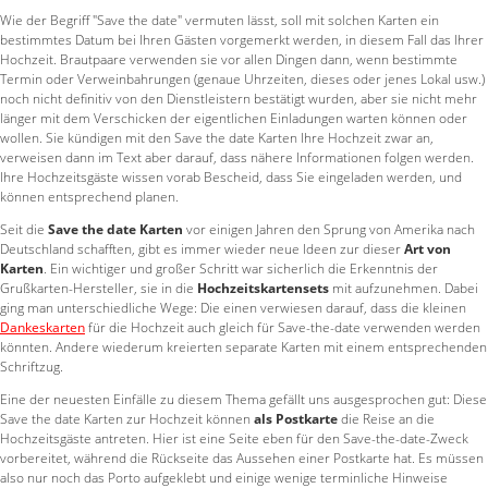
Wie der Begriff "Save the date" vermuten lässt, soll mit solchen Karten ein
bestimmtes Datum bei Ihren Gästen vorgemerkt werden, in diesem Fall das Ihrer
Hochzeit. Brautpaare verwenden sie vor allen Dingen dann, wenn bestimmte
Termin oder Verweinbahrungen (genaue Uhrzeiten, dieses oder jenes Lokal usw.)
noch nicht definitiv von den Dienstleistern bestätigt wurden, aber sie nicht mehr
länger mit dem Verschicken der eigentlichen Einladungen warten können oder
wollen. Sie kündigen mit den Save the date Karten Ihre Hochzeit zwar an,
verweisen dann im Text aber darauf, dass nähere Informationen folgen werden.
Ihre Hochzeitsgäste wissen vorab Bescheid, dass Sie eingeladen werden, und
können entsprechend planen.
Seit die
Save the date Karten
vor einigen Jahren den Sprung von Amerika nach
Deutschland schafften, gibt es immer wieder neue Ideen zur dieser
Art von
Karten
. Ein wichtiger und großer Schritt war sicherlich die Erkenntnis der
Grußkarten-Hersteller, sie in die
Hochzeitskartensets
mit aufzunehmen. Dabei
ging man unterschiedliche Wege: Die einen verwiesen darauf, dass die kleinen
Dankeskarten
für die Hochzeit auch gleich für Save-the-date verwenden werden
könnten. Andere wiederum kreierten separate Karten mit einem entsprechenden
Schriftzug.
Eine der neuesten Einfälle zu diesem Thema gefällt uns ausgesprochen gut: Diese
Save the date Karten zur Hochzeit können
als Postkarte
die Reise an die
Hochzeitsgäste antreten. Hier ist eine Seite eben für den Save-the-date-Zweck
vorbereitet, während die Rückseite das Aussehen einer Postkarte hat. Es müssen
also nur noch das Porto aufgeklebt und einige wenige terminliche Hinweise