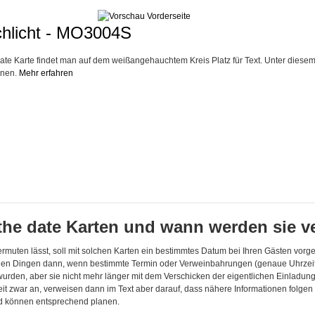
chlicht - MO3004S
date Karte findet man auf dem weißangehauchtem Kreis Platz für Text. Unter diesem 
onen.
Mehr erfahren
the date Karten und wann werden sie 
vermuten lässt, soll mit solchen Karten ein bestimmtes Datum bei Ihren Gästen vorg
len Dingen dann, wenn bestimmte Termin oder Verweinbahrungen (genaue Uhrzeiten,
 wurden, aber sie nicht mehr länger mit dem Verschicken der eigentlichen Einladu
eit zwar an, verweisen dann im Text aber darauf, dass nähere Informationen folge
d können entsprechend planen.