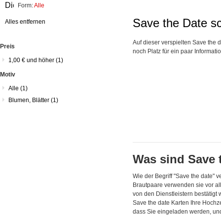
Artikel
Diesen
Form:
Alle
entfernen
Artikel
Save the Date s
Alles entfernen
entfernen
Auf dieser verspielten Save the 
Preis
noch Platz für ein paar Informati
1,00 €
und höher
(1)
Motiv
Alle
(1)
Blumen, Blätter
(1)
Was sind Save 
Wie der Begriff "Save the date" 
Brautpaare verwenden sie vor al
von den Dienstleistern bestätigt
Save the date Karten Ihre Hochz
dass Sie eingeladen werden, un