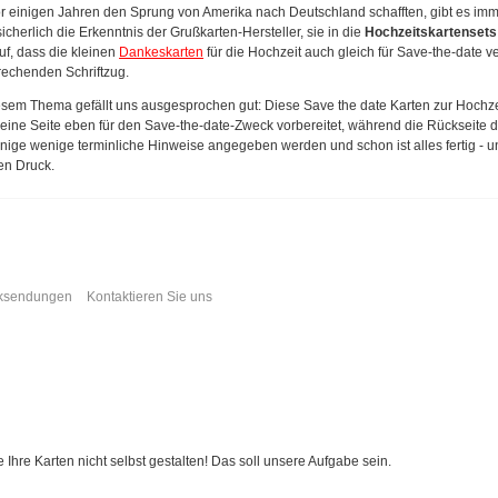
r einigen Jahren den Sprung von Amerika nach Deutschland schafften, gibt es imm
sicherlich die Erkenntnis der Grußkarten-Hersteller, sie in die
Hochzeitskartensets
f, dass die kleinen
Dankeskarten
für die Hochzeit auch gleich für Save-the-date
rechenden Schriftzug.
iesem Thema gefällt uns ausgesprochen gut: Diese Save the date Karten zur Hoch
t eine Seite eben für den Save-the-date-Zweck vorbereitet, während die Rückseite 
inige wenige terminliche Hinweise angegeben werden und schon ist alles fertig - u
en Druck.
cksendungen
Kontaktieren Sie uns
hre Karten nicht selbst gestalten! Das soll unsere Aufgabe sein.