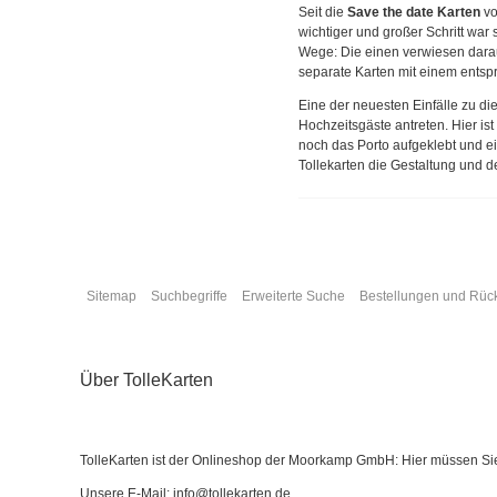
Seit die
Save the date Karten
vo
wichtiger und großer Schritt war 
Wege: Die einen verwiesen darau
separate Karten mit einem entsp
Eine der neuesten Einfälle zu d
Hochzeitsgäste antreten. Hier is
noch das Porto aufgeklebt und e
Tollekarten die Gestaltung und d
Sitemap
Suchbegriffe
Erweiterte Suche
Bestellungen und Rü
Über TolleKarten
TolleKarten ist der Onlineshop der Moorkamp GmbH: Hier müssen Sie I
Unsere E-Mail: info@tollekarten.de