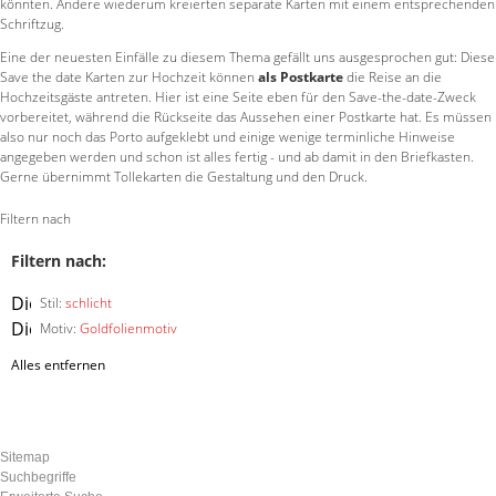
könnten. Andere wiederum kreierten separate Karten mit einem entsprechenden
Schriftzug.
Eine der neuesten Einfälle zu diesem Thema gefällt uns ausgesprochen gut: Diese
Save the date Karten zur Hochzeit können
als Postkarte
die Reise an die
Hochzeitsgäste antreten. Hier ist eine Seite eben für den Save-the-date-Zweck
vorbereitet, während die Rückseite das Aussehen einer Postkarte hat. Es müssen
also nur noch das Porto aufgeklebt und einige wenige terminliche Hinweise
angegeben werden und schon ist alles fertig - und ab damit in den Briefkasten.
Gerne übernimmt Tollekarten die Gestaltung und den Druck.
Filtern nach
Filtern nach:
Diesen
Stil:
schlicht
Artikel
Diesen
Motiv:
Goldfolienmotiv
entfernen
Artikel
Alles entfernen
entfernen
Sitemap
Suchbegriffe