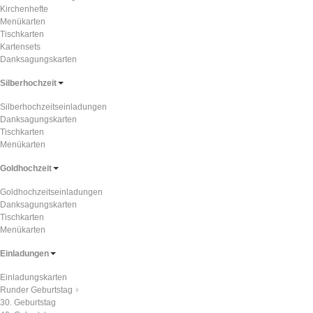
Kirchenhefte
Menükarten
Tischkarten
Kartensets
Danksagungskarten
Silberhochzeit
Silberhochzeitseinladungen
Danksagungskarten
Tischkarten
Menükarten
Goldhochzeit
Goldhochzeitseinladungen
Danksagungskarten
Tischkarten
Menükarten
Einladungen
Einladungskarten
Runder Geburtstag
30. Geburtstag