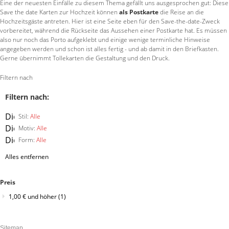
Eine der neuesten Einfälle zu diesem Thema gefällt uns ausgesprochen gut: Diese
Save the date Karten zur Hochzeit können
als Postkarte
die Reise an die
Hochzeitsgäste antreten. Hier ist eine Seite eben für den Save-the-date-Zweck
vorbereitet, während die Rückseite das Aussehen einer Postkarte hat. Es müssen
also nur noch das Porto aufgeklebt und einige wenige terminliche Hinweise
angegeben werden und schon ist alles fertig - und ab damit in den Briefkasten.
Gerne übernimmt Tollekarten die Gestaltung und den Druck.
Filtern nach
Filtern nach:
Diesen
Stil:
Alle
Artikel
Diesen
Motiv:
Alle
entfernen
Artikel
Diesen
Form:
Alle
entfernen
Artikel
Alles entfernen
entfernen
Preis
1,00 €
und höher
(1)
Sitemap