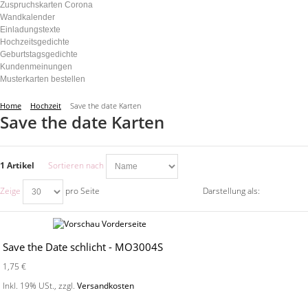
Zuspruchskarten Corona
Wandkalender
Einladungstexte
Hochzeitsgedichte
Geburtstagsgedichte
Kundenmeinungen
Musterkarten bestellen
Home
Hochzeit
Save the date Karten
Save the date Karten
1 Artikel
Sortieren nach
Zeige
pro Seite
Darstellung als:
Save the Date schlicht - MO3004S
1,75 €
Inkl. 19% USt.
,
zzgl.
Versandkosten