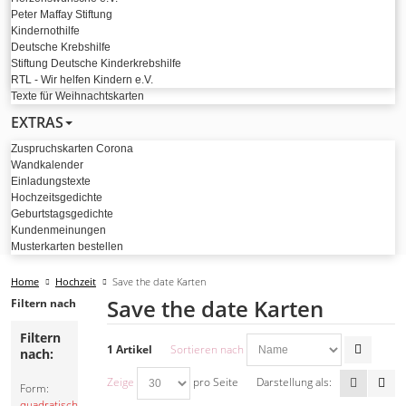
Peter Maffay Stiftung
Kindernothilfe
Deutsche Krebshilfe
Stiftung Deutsche Kinderkrebshilfe
RTL - Wir helfen Kindern e.V.
Texte für Weihnachtskarten
EXTRAS
Zuspruchskarten Corona
Wandkalender
Einladungstexte
Hochzeitsgedichte
Geburtstagsgedichte
Kundenmeinungen
Musterkarten bestellen
Home
Hochzeit
Save the date Karten
Save the date Karten
Filtern nach
Filtern
1 Artikel
Sortieren nach
nach:
Zeige
pro Seite
Darstellung als:
Form:
quadratisch