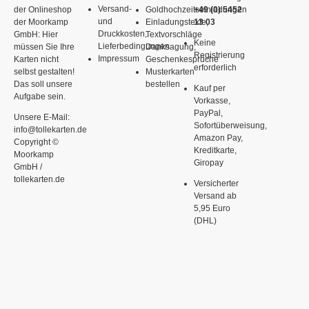
Versand-
der Onlineshop
Goldhochzeitseinladungen
+49 (0) 5452
und
der Moorkamp
Einladungstexte,
13 03
Druckkosten,
GmbH: Hier
Textvorschläge
Keine
Lieferbedingungen
müssen Sie Ihre
Danksagung,
Registrierung
Impressum
Karten nicht
Geschenkesprüche
erforderlich
selbst gestalten!
Musterkarten
Das soll unsere
bestellen
Kauf per
Aufgabe sein.
Vorkasse,
PayPal,
Unsere E-Mail:
Sofortüberweisung,
info@tollekarten.de
Amazon Pay,
Copyright ©
Kreditkarte,
Moorkamp
Giropay
GmbH /
tollekarten.de
Versicherter
Versand ab
5,95 Euro
(DHL)