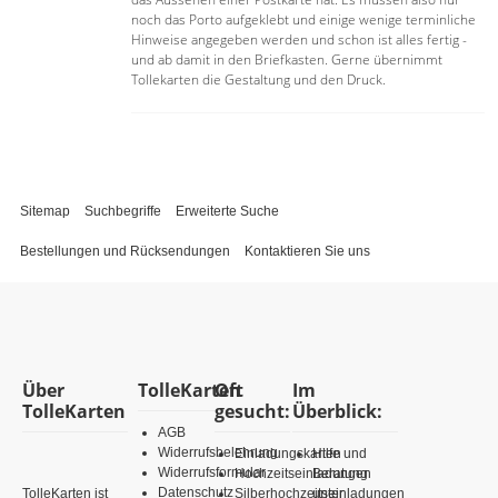
noch das Porto aufgeklebt und einige wenige terminliche
Hinweise angegeben werden und schon ist alles fertig -
und ab damit in den Briefkasten. Gerne übernimmt
Tollekarten die Gestaltung und den Druck.
Sitemap
Suchbegriffe
Erweiterte Suche
Bestellungen und Rücksendungen
Kontaktieren Sie uns
Über
TolleKarten
Oft
Im
TolleKarten
gesucht:
Überblick:
AGB
Widerrufsbelehrung
Einladungskarten
Hilfe und
Widerrufsformular
Hochzeitseinladungen
Beratung
Datenschutz
TolleKarten ist
Silberhochzeitseinladungen
unter