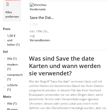
Diesen
Alles
Artikel
entfernen
Save the Date schlicht - MO3004S
entfernen
1,75 €
Preis
Inkl. 19% USt.
,
zzgl.
1,00 €
Versandkosten
und
höher
(1)
Stil
Was sind Save the date
Alle
(1)
Karten und wann werden
modern
(1)
sie verwendet?
romantisch
(1)
Wie der Begriff "Save the date" vermuten lässt, soll mit
schlicht
solchen Karten ein bestimmtes Datum bei Ihren Gästen
(1)
vorgemerkt werden, in diesem Fall das Ihrer Hochzeit.
Brautpaare verwenden sie vor allen Dingen dann, wenn
Motiv
bestimmte Termin oder Verweinbahrungen (genaue
Uhrzeiten, dieses oder jenes Lokal usw.) noch nicht
Alle
(1)
definitiv von den Dienstleistern bestätigt wurden, aber sie
Blumen,