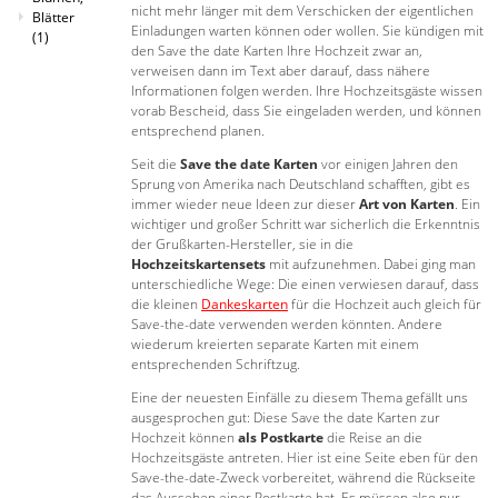
nicht mehr länger mit dem Verschicken der eigentlichen
Blätter
Einladungen warten können oder wollen. Sie kündigen mit
(1)
den Save the date Karten Ihre Hochzeit zwar an,
verweisen dann im Text aber darauf, dass nähere
Informationen folgen werden. Ihre Hochzeitsgäste wissen
vorab Bescheid, dass Sie eingeladen werden, und können
entsprechend planen.
Seit die
Save the date Karten
vor einigen Jahren den
Sprung von Amerika nach Deutschland schafften, gibt es
immer wieder neue Ideen zur dieser
Art von Karten
. Ein
wichtiger und großer Schritt war sicherlich die Erkenntnis
der Grußkarten-Hersteller, sie in die
Hochzeitskartensets
mit aufzunehmen. Dabei ging man
unterschiedliche Wege: Die einen verwiesen darauf, dass
die kleinen
Dankeskarten
für die Hochzeit auch gleich für
Save-the-date verwenden werden könnten. Andere
wiederum kreierten separate Karten mit einem
entsprechenden Schriftzug.
Eine der neuesten Einfälle zu diesem Thema gefällt uns
ausgesprochen gut: Diese Save the date Karten zur
Hochzeit können
als Postkarte
die Reise an die
Hochzeitsgäste antreten. Hier ist eine Seite eben für den
Save-the-date-Zweck vorbereitet, während die Rückseite
das Aussehen einer Postkarte hat. Es müssen also nur