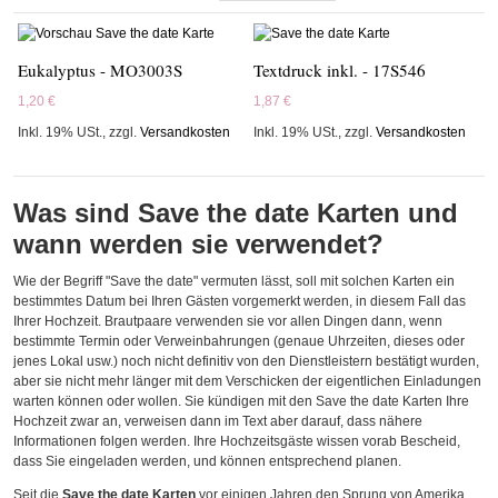
Eukalyptus - MO3003S
Textdruck inkl. - 17S546
1,20 €
1,87 €
Inkl. 19% USt.
,
zzgl.
Versandkosten
Inkl. 19% USt.
,
zzgl.
Versandkosten
Was sind Save the date Karten und
wann werden sie verwendet?
Wie der Begriff "Save the date" vermuten lässt, soll mit solchen Karten ein
bestimmtes Datum bei Ihren Gästen vorgemerkt werden, in diesem Fall das
Ihrer Hochzeit. Brautpaare verwenden sie vor allen Dingen dann, wenn
bestimmte Termin oder Verweinbahrungen (genaue Uhrzeiten, dieses oder
jenes Lokal usw.) noch nicht definitiv von den Dienstleistern bestätigt wurden,
aber sie nicht mehr länger mit dem Verschicken der eigentlichen Einladungen
warten können oder wollen. Sie kündigen mit den Save the date Karten Ihre
Hochzeit zwar an, verweisen dann im Text aber darauf, dass nähere
Informationen folgen werden. Ihre Hochzeitsgäste wissen vorab Bescheid,
dass Sie eingeladen werden, und können entsprechend planen.
Seit die
Save the date Karten
vor einigen Jahren den Sprung von Amerika