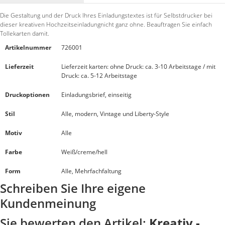
Die Gestaltung und der Druck Ihres Einladungstextes ist für Selbstdrucker bei
dieser kreativen Hochzeitseinladungnicht ganz ohne. Beauftragen Sie einfach
Tollekarten damit.
Artikelnummer
726001
Lieferzeit
Lieferzeit karten: ohne Druck: ca. 3-10 Arbeitstage / mit
Druck: ca. 5-12 Arbeitstage
Druckoptionen
Einladungsbrief, einseitig
Stil
Alle, modern, Vintage und Liberty-Style
Motiv
Alle
Farbe
Weiß/creme/hell
Form
Alle, Mehrfachfaltung
Schreiben Sie Ihre eigene
Kundenmeinung
Sie bewerten den Artikel:
Kreativ -