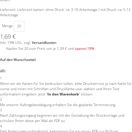
Lieferzeit: Lieferzeit karten: ohne Druck: ca. 3-10 Arbeitstage / mit Druck: ca. 5-12
Arbeitstage
Menge
1,69 €
Inkl. 19% USt.
,
zzgl.
Versandkosten
Kaufen Sie 20 zum Preis von je
1,39 €
und
sparen
18
%
Auf den Wunschzettel
ab:
1
Wenn wir die Karten für Sie bedrucken sollen, bitte Druckservice je nach Karte für
vorne und innen mit Schriftart und Druckfarbe usw. wählen und Ihren Text
unformatiert eingeben. Jetzt "
In den Warenkorb
" klicken.
2
Mit unserer Auftragsbestätigung erhalten Sie die geplante Terminierung
3
Nach Zahlungseingang beginnen wir mit der Gestaltung der Druckvorlage und
schicken Ihnen diese per Mail als PDF zu
4
Falls Änderungen erforderlich, bekommen Sie ein neues PDF zur Prüfung