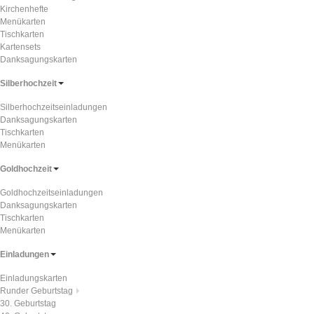
Kirchenhefte
Menükarten
Tischkarten
Kartensets
Danksagungskarten
Silberhochzeit
Silberhochzeitseinladungen
Danksagungskarten
Tischkarten
Menükarten
Goldhochzeit
Goldhochzeitseinladungen
Danksagungskarten
Tischkarten
Menükarten
Einladungen
Einladungskarten
Runder Geburtstag
30. Geburtstag