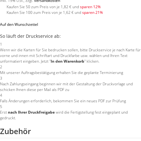
Inkl. 19% USt.
,
zzgl.
Versandkosten
Kaufen Sie 50 zum Preis von je
1,82 €
und
sparen
12
%
Kaufen Sie 100 zum Preis von je
1,62 €
und
sparen
21
%
Auf den Wunschzettel
So läuft der Druckservice ab:
1
Wenn wir die Karten für Sie bedrucken sollen, bitte Druckservice je nach Karte für
vorne und innen mit Schriftart und Druckfarbe usw. wählen und Ihren Text
unformatiert eingeben. Jetzt "
In den Warenkorb
" klicken.
2
Mit unserer Auftragsbestätigung erhalten Sie die geplante Terminierung
3
Nach Zahlungseingang beginnen wir mit der Gestaltung der Druckvorlage und
schicken Ihnen diese per Mail als PDF zu
4
Falls Änderungen erforderlich, bekommen Sie ein neues PDF zur Prüfung
5
Erst
nach Ihrer Druckfreigabe
wird die Fertigstellung fest eingeplant und
gedruckt.
Zubehör