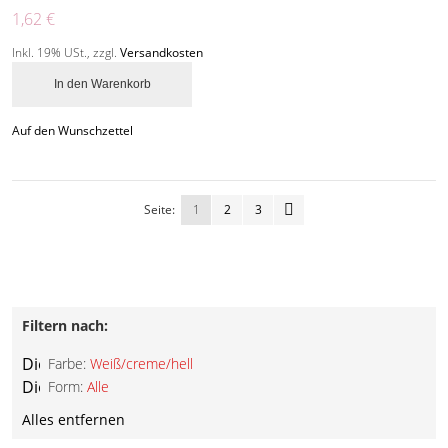
1,62 €
Inkl. 19% USt.
,
zzgl.
Versandkosten
In den Warenkorb
Auf den Wunschzettel
Seite:
1
2
3
Filtern nach:
Diesen
Farbe:
Weiß/creme/hell
Artikel
Diesen
Form:
Alle
entfernen
Artikel
Alles entfernen
entfernen