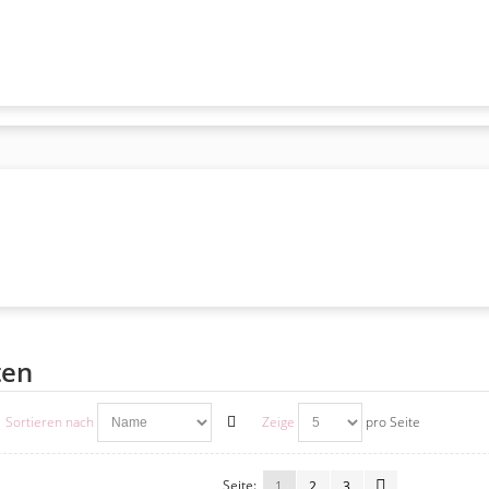
ten
Sortieren nach
Zeige
pro Seite
Seite:
1
2
3