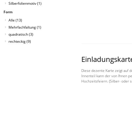
Silberfolienmotiv
(1)
Form
Alle
(13)
Mehrfachfaltung
(1)
quadratisch
(3)
rechteckig
(9)
Einladungskart
Diese dezente Karte zeigt auf d
Innenteil kann der von Ihnen p
Hochzeitsfeiern. (Silber- oder 