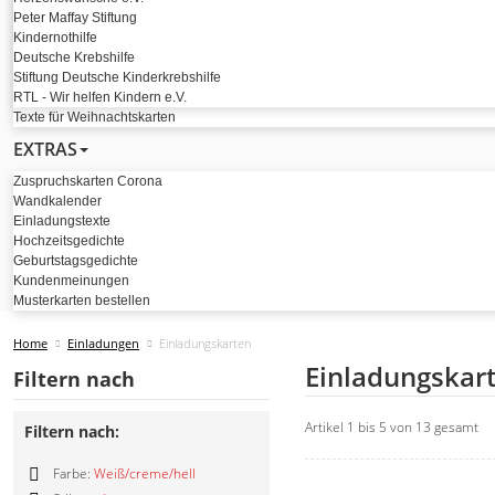
Peter Maffay Stiftung
Kindernothilfe
Deutsche Krebshilfe
Stiftung Deutsche Kinderkrebshilfe
RTL - Wir helfen Kindern e.V.
Texte für Weihnachtskarten
EXTRAS
Zuspruchskarten Corona
Wandkalender
Einladungstexte
Hochzeitsgedichte
Geburtstagsgedichte
Kundenmeinungen
Musterkarten bestellen
Home
Einladungen
Einladungskarten
Einladungskar
Filtern nach
Artikel 1 bis 5 von 13 gesamt
Filtern nach:
Farbe:
Weiß/creme/hell