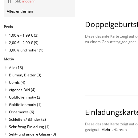
Diesen
Stil:
modern
Artikel
Diesen
entfernen
Alles entfernen
Artikel
entfernen
Doppelgeburts
Preis
1,00 €
-
1,99 €
(3)
Diese dezente Karte zeigt auf d
zu einem Geburtstag geeignet.
2,00 €
-
2,99 €
(9)
3,00 €
und höher
(1)
Motiv
Alle
(13)
Blumen, Blätter
(3)
Comic
(4)
eigenes Bild
(4)
Goldfolienmotiv
(2)
Goldfolienmotiv
(1)
Einladungskart
Ornamente
(6)
Schleifen / Bänder
(2)
Diese dezente Karte zeigt auf d
Schriftzug Einladung
(1)
geeignet.
Mehr erfahren
Sekt- und andere Gläser
(3)