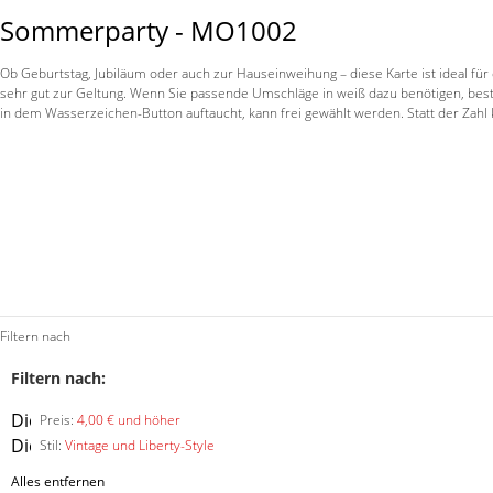
Sommerparty - MO1002
Ob Geburtstag, Jubiläum oder auch zur Hauseinweihung – diese Karte ist ideal für
sehr gut zur Geltung. Wenn Sie passende Umschläge in weiß dazu benötigen, bestel
in dem Wasserzeichen-Button auftaucht, kann frei gewählt werden. Statt der Za
Filtern nach
Filtern nach:
Diesen
Preis:
4,00 € und höher
Artikel
Diesen
Stil:
Vintage und Liberty-Style
entfernen
Artikel
Alles entfernen
entfernen