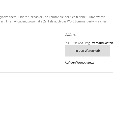
uf glänzendem Bilderdruckpapier - so kommt die herrlich frische Blumenwiese
ll nach Ihren Angaben, sowohl die Zahl als auch das Wort Sommerparty, welches
2,05 €
Inkl. 19% USt.
,
zzgl.
Versandkosten
In den Warenkorb
Auf den Wunschzettel