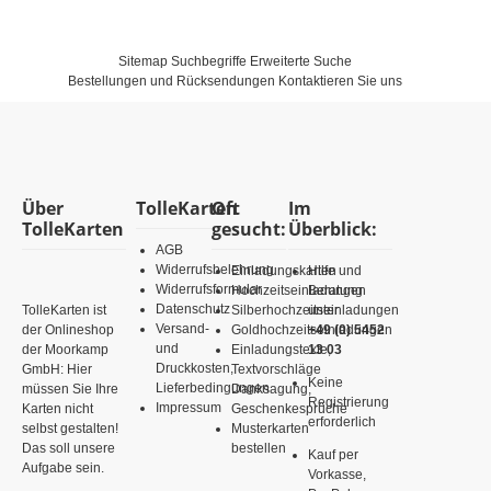
Sitemap
Suchbegriffe
Erweiterte Suche
Bestellungen und Rücksendungen
Kontaktieren Sie uns
Über
TolleKarten
Oft
Im
TolleKarten
gesucht:
Überblick:
AGB
Widerrufsbelehrung
Einladungskarten
Hilfe und
Widerrufsformular
Hochzeitseinladungen
Beratung
Datenschutz
TolleKarten ist
Silberhochzeitseinladungen
unter
Versand-
der Onlineshop
Goldhochzeitseinladungen
+49 (0) 5452
und
der Moorkamp
Einladungstexte,
13 03
Druckkosten,
GmbH: Hier
Textvorschläge
Keine
Lieferbedingungen
müssen Sie Ihre
Danksagung,
Registrierung
Impressum
Karten nicht
Geschenkesprüche
erforderlich
selbst gestalten!
Musterkarten
Das soll unsere
bestellen
Kauf per
Aufgabe sein.
Vorkasse,