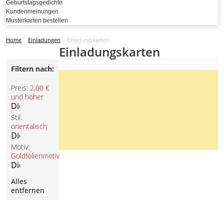
Geburtstagsgedichte
Kundenmeinungen
Musterkarten bestellen
Home
Einladungen
Einladungskarten
Einladungskarten
Filtern nach:
Preis:
2,00 €
und höher
Diesen
Artikel
Stil:
entfernen
orientalisch
Diesen
Artikel
Motiv:
entfernen
Goldfolienmotiv
Diesen
Artikel
Alles
entfernen
entfernen