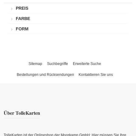
PREIS
FARBE
FORM
Sitemap
Suchbegriffe
Erweiterte Suche
Bestellungen und Rücksendungen
Kontaktieren Sie uns
Über TolleKarten
TolleKarten ist der Onlineshop der Moorkamp GmbH: Hier müssen Sie Ihre