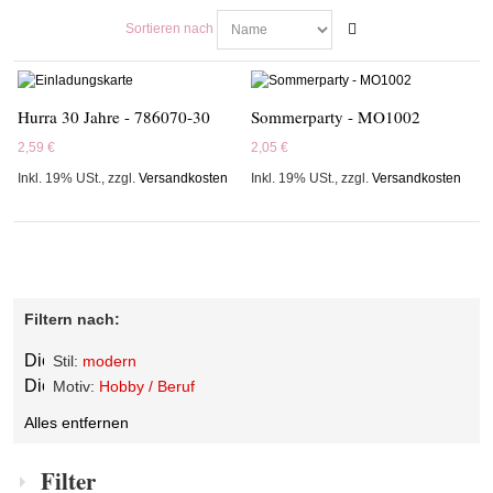
Sortieren nach
Hurra 30 Jahre - 786070-30
Sommerparty - MO1002
2,59 €
2,05 €
Inkl. 19% USt.
,
zzgl.
Versandkosten
Inkl. 19% USt.
,
zzgl.
Versandkosten
Filtern nach:
Diesen
Stil:
modern
Artikel
Diesen
Motiv:
Hobby / Beruf
entfernen
Artikel
Alles entfernen
entfernen
Filter