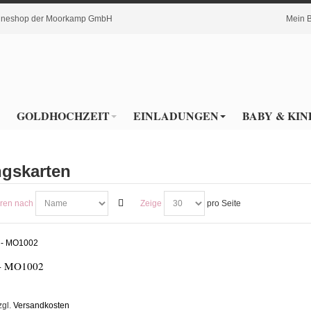
nlineshop der Moorkamp GmbH
Mein 
GOLDHOCHZEIT
EINLADUNGEN
BABY & KIN
ngskarten
eren nach
Zeige
pro Seite
 - MO1002
zgl.
Versandkosten