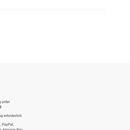
g unter
3
g erforderlich
, PayPal,
g, Amazon Pay,