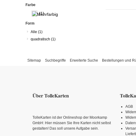
Farbe
(1)
Form
Alle
(1)
quadratisch
(1)
Sitemap
Suchbegriffe
Erweiterte Suche
Bestellungen und 
Über TolleKarten
TolleKa
AGB
Wider
TolleKarten ist der Onlineshop der Moorkamp
Widerr
GmbH: Hier müssen Sie Ihre Karten nicht selbst
Daten
gestalten! Das soll unsere Aufgabe sein.
Versa
Liefe