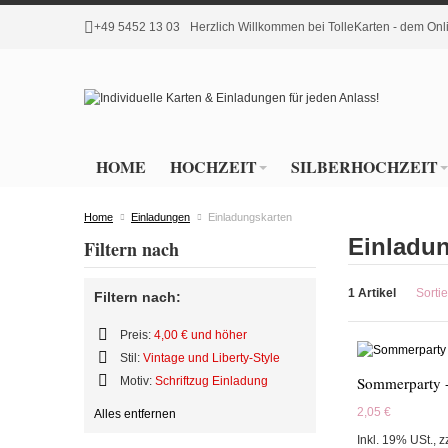
+49 5452 13 03
Herzlich Willkommen bei TolleKarten - dem O
HOME
HOCHZEIT
SILBERHOCHZEIT
Home
Einladungen
Einladungskarten
Einladu
Filtern nach
1 Artikel
Sorti
Filtern nach:
Preis:
4,00 € und höher
Diesen
Stil:
Vintage und Liberty-Style
Artikel
Diesen
Sommerparty
Motiv:
Schriftzug Einladung
entfernen
Artikel
Diesen
entfernen
2,05 €
Alles entfernen
Artikel
entfernen
Inkl. 19% USt.
,
z