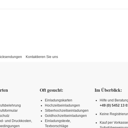
Rücksendungen
Kontaktieren Sie uns
rten
Oft gesucht:
Im Überblick:
Einladungskarten
Hilfe und Beratun
rufsbelehrung
Hochzeitseinladungen
+49 (0) 5452 13 0
ufsformular
Silberhochzeitseinladungen
Keine Registrierun
schutz
Goldhochzeitseinladungen
nd- und Druckkosten,
Einladungstexte,
Kauf per Vorkasse
rbedingungen
Textvorschläge
Sofortüberweisun