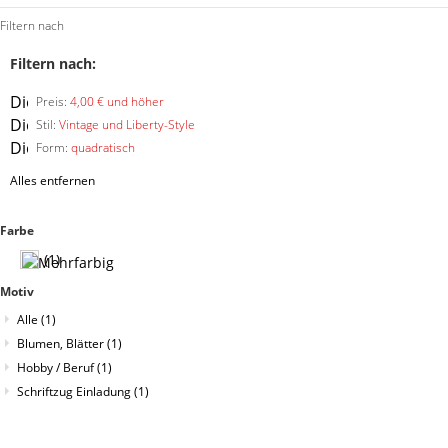
Filtern nach
Filtern nach:
Diesen
Preis:
4,00 € und höher
Artikel
Diesen
Stil:
Vintage und Liberty-Style
entfernen
Artikel
Diesen
Form:
quadratisch
entfernen
Artikel
Alles entfernen
entfernen
Farbe
(1)
Motiv
Alle
(1)
Blumen, Blätter
(1)
Hobby / Beruf
(1)
Schriftzug Einladung
(1)