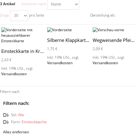
3 Artikel
Sortieren nach
Zeige
pro Seite
Darstellung als:
Silberne Klappkarte - A2066-50
Wegweisende Pfeile - 689002
1,75 €
2,09 €
Einsteckkarte in Kraftkarton - A2163-Z
Inkl. 19% USt.
,
zzgl.
Inkl. 19% USt.
,
zzgl.
2,43 €
Versandkosten
Versandkosten
Inkl. 19% USt.
,
zzgl.
Versandkosten
Filtern nach
Filtern nach:
Diesen
Stil:
Alle
Artikel
Diesen
Form:
Einstecktasche
entfernen
Artikel
Alles entfernen
entfernen