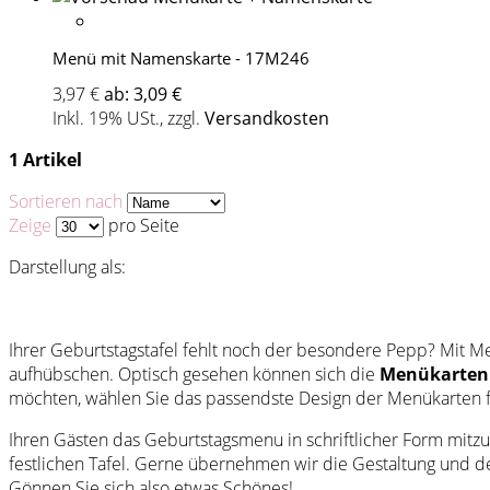
Menü mit Namenskarte - 17M246
3,97 €
ab:
3,09 €
Inkl. 19% USt.
,
zzgl.
Versandkosten
1 Artikel
Sortieren nach
Zeige
pro Seite
Darstellung als:
Ihrer Geburtstagstafel fehlt noch der besondere Pepp? Mit Me
aufhübschen. Optisch gesehen können sich die
Menükarten
möchten, wählen Sie das passendste Design der Menükarten f
Ihren Gästen das Geburtstagsmenu in schriftlicher Form mitzut
festlichen Tafel. Gerne übernehmen wir die Gestaltung und de
Gönnen Sie sich also etwas Schönes!