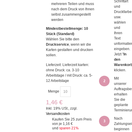
Schriftart
mehreren Teilen und muss
und
nach dem Druck von Ihnen
Druckfarbe
selbst zusammengestellt
usw.
werden
wählen
und
Mindestbestellmenge: 10
Ihren
Stück (Standard)
Text
Wählen Sie bitte den
unformatier
Druckservice
, wenn wir die
eingeben.
Karten gestalten und drucken
Jetzt "
In
sollen.
den
Lieferzeit: Lieferzeit karten:
Warenkor
ohne Druck: ca. 3-10
klicken.
Arbeitstage / mit Druck: ca. 5-
Mit
12 Arbeitstage
2
unserer
Auftragsbe
Menge
erhalten
Sie die
1,46 €
geplante
Inkl. 19% USt.
,
zzgl.
Terminieru
Versandkosten
Nach
Kaufen Sie 25 zum Preis
3
von je
1,16 €
Zahlungse
und
sparen
21
%
beginnen