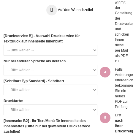
wir mit
der
Auf den Wunschzettel
Gestaltung
der
Druckvorl
und
schicken
[Druckservice B] - Auswahl Druckservice für
Ihnen
Textdruck auf Innenseite Innenblatt
diese
per Mail
als PDF
Nur bei anderer Sprache als deutsch
zu
Falls
4
Änderung
erforderlich
[Schriftart Typ Standard] - Schriftart
bekomme
Sie ein
neues
Druckfarbe
PDF zur
Prüfung
Erst
5
nach
[Innenseite B2] - Ihr Text/Menü für Innenseite des
Ihrer
Innenblattes (Bitte nur bei gewähltem Druckservice
Druckfrei
ausfüllen)