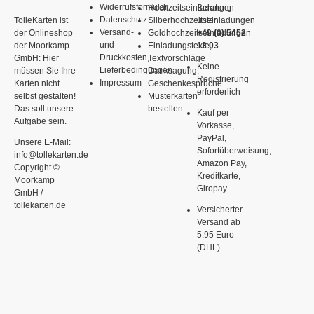
Widerrufsformular
Hochzeitseinladungen
Beratung
Datenschutz
TolleKarten ist
Silberhochzeitseinladungen
unter
Versand-
der Onlineshop
Goldhochzeitseinladungen
+49 (0) 5452
und
der Moorkamp
Einladungstexte,
13 03
Druckkosten,
GmbH: Hier
Textvorschläge
Keine
Lieferbedingungen
müssen Sie Ihre
Danksagung,
Registrierung
Impressum
Karten nicht
Geschenkesprüche
erforderlich
selbst gestalten!
Musterkarten
Das soll unsere
bestellen
Kauf per
Aufgabe sein.
Vorkasse,
PayPal,
Unsere E-Mail:
Sofortüberweisung,
info@tollekarten.de
Amazon Pay,
Copyright ©
Kreditkarte,
Moorkamp
Giropay
GmbH /
tollekarten.de
Versicherter
Versand ab
5,95 Euro
(DHL)