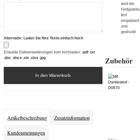
wird die
Fertigstell
fest
eingeplant
und
gedruckt.
Alternativ: Laden Sie Ihre Texte einfach hoch
Erlaubte Dateierweiterungen zum hochladen:
.pdf .txt
Zubehör
.doc .docx .xls .xlsx .jpg
In den Warenkorb
Artikelbeschreibung
Zusatzinformation
Kundenmeinungen