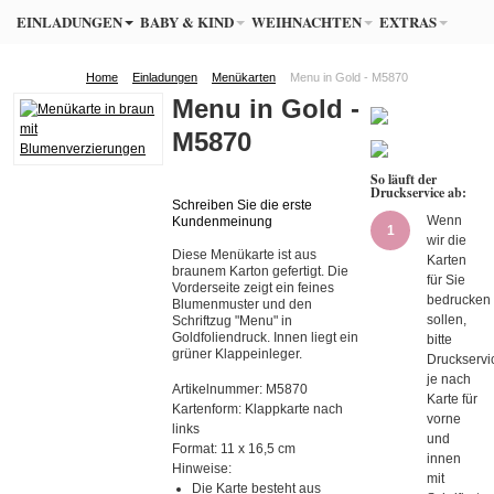
EINLADUNGEN
BABY & KIND
WEIHNACHTEN
EXTRAS
Home
Einladungen
Menükarten
Menu in Gold - M5870
Menu in Gold -
M5870
So läuft der
Druckservice ab:
Schreiben Sie die erste
Wenn
Kundenmeinung
1
wir die
Diese Menükarte ist aus
Karten
braunem Karton gefertigt. Die
für Sie
Vorderseite zeigt ein feines
bedrucken
Blumenmuster und den
sollen,
Schriftzug "Menu" in
Goldfoliendruck. Innen liegt ein
bitte
grüner Klappeinleger.
Druckservi
je nach
Artikelnummer:
M5870
Karte für
Kartenform:
Klappkarte nach
vorne
links
und
Format:
11 x 16,5 cm
innen
Hinweise:
mit
Die Karte besteht aus