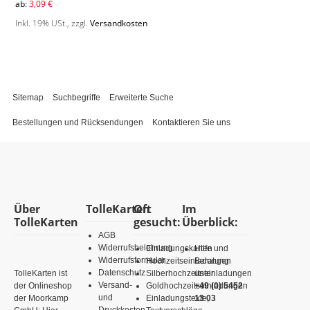
ab:
3,09 €
Inkl. 19% USt.
,
zzgl.
Versandkosten
Sitemap
Suchbegriffe
Erweiterte Suche
Bestellungen und Rücksendungen
Kontaktieren Sie uns
Über
TolleKarten
Oft
Im
TolleKarten
gesucht:
Überblick:
AGB
Widerrufsbelehrung
Einladungskarten
Hilfe und
Widerrufsformular
Hochzeitseinladungen
Beratung
Datenschutz
TolleKarten ist
Silberhochzeitseinladungen
unter
Versand-
der Onlineshop
Goldhochzeitseinladungen
+49 (0) 5452
und
der Moorkamp
Einladungstexte,
13 03