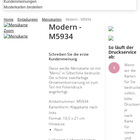
Kundenmeinungen
Musterkarten bestellen
Home
Einladungen
Menükarten
Modern - M5934
Modern -
Zoom
M5934
So läuft der
Druckservice
Schreiben Sie die erste
ab:
Kundenmeinung
Wenn
1
Diese weiße Menükarte ist mit
wir die
"Menu" in Silberfolie bedruckt.
Karten
Die schöne zweifarbige
für Sie
Ornamentverzierung ist zum
Teil mit Foliendruck
bedruck
angefertigt.
sollen,
bitte
Artikelnummer:
M5934
Druckser
Kartenform:
Klappkarte nach
je
links
nach
Format:
10,5 x 21 cm
Karte
Hinweise:
für
Nein
vorne
und
Lieferzeit: Lieferzeit karten: