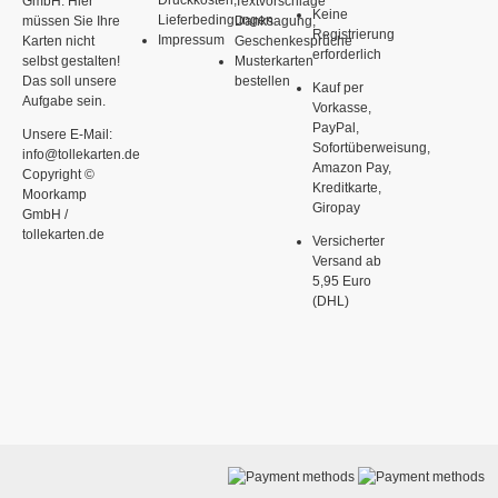
Druckkosten,
GmbH: Hier
Textvorschläge
Keine
Lieferbedingungen
müssen Sie Ihre
Danksagung,
Registrierung
Impressum
Karten nicht
Geschenkesprüche
erforderlich
selbst gestalten!
Musterkarten
Das soll unsere
bestellen
Kauf per
Aufgabe sein.
Vorkasse,
PayPal,
Unsere E-Mail:
Sofortüberweisung,
info@tollekarten.de
Amazon Pay,
Copyright ©
Kreditkarte,
Moorkamp
Giropay
GmbH /
tollekarten.de
Versicherter
Versand ab
5,95 Euro
(DHL)