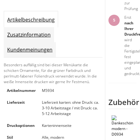
zur
Prüfung
Erst
Artikelbeschreibung
5
nach
Ihrer
Zusatzinformation
Druckfr
wird
die
Kundenmeinungen
Fertigste
fest
eingepla
Besonders auffällig sind bei dieser Menükarte die
und
schicken Ornamente, für die grüner Farbdruck und
gedruckt
perlmutt-fabener Foliendruck verwendet wurde. In die
weiße Innenseite drucken wir gerne Ihr Festmenü.
Artikelnummer
M5934
Zubehör
Lieferzeit
Lieferzeit karten: ohne Druck: ca.
3-10 Arbeitstage / mit Druck: ca.
5-12 Arbeitstage
Druckoptionen
Karteninnenseite
Stil
Alle, modern