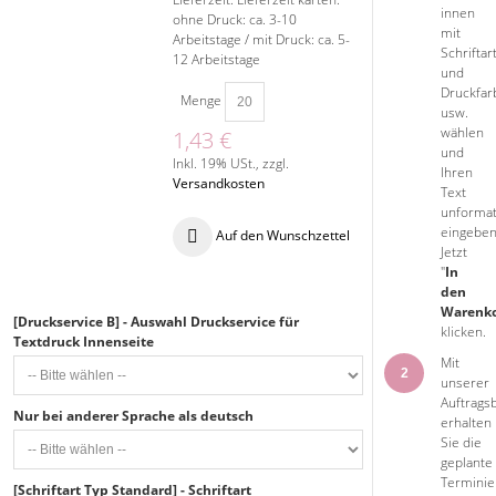
innen
ohne Druck: ca. 3-10
mit
Arbeitstage / mit Druck: ca. 5-
Schriftar
12 Arbeitstage
und
Druckfar
Menge
usw.
wählen
1,43 €
und
Inkl. 19% USt.
,
zzgl.
Ihren
Versandkosten
Text
unformat
eingeben
Auf den Wunschzettel
Jetzt
"
In
den
Warenk
[Druckservice B] - Auswahl Druckservice für
klicken.
Textdruck Innenseite
Mit
2
unserer
Auftrags
Nur bei anderer Sprache als deutsch
erhalten
Sie die
geplante
Terminie
[Schriftart Typ Standard] - Schriftart