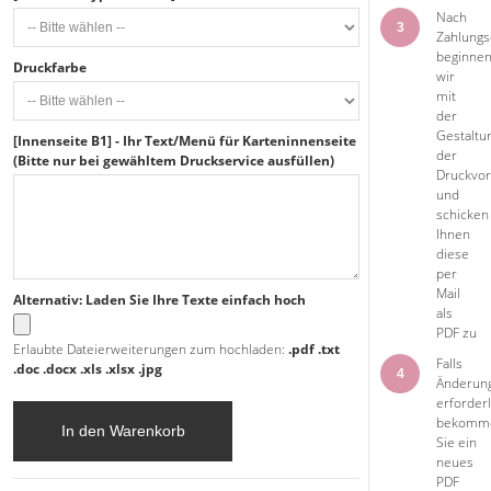
Nach
3
Zahlungs
beginne
Druckfarbe
wir
mit
der
Gestaltu
[Innenseite B1] - Ihr Text/Menü für Karteninnenseite
der
(Bitte nur bei gewähltem Druckservice ausfüllen)
Druckvor
und
schicken
Ihnen
diese
per
Mail
Alternativ: Laden Sie Ihre Texte einfach hoch
als
PDF zu
Erlaubte Dateierweiterungen zum hochladen:
.pdf .txt
Falls
.doc .docx .xls .xlsx .jpg
4
Änderun
erforderl
bekomm
In den Warenkorb
Sie ein
neues
PDF