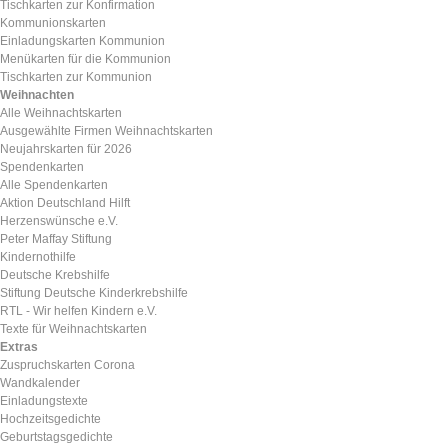
Tischkarten zur Konfirmation
Kommunionskarten
Einladungskarten Kommunion
Menükarten für die Kommunion
Tischkarten zur Kommunion
Weihnachten
Alle Weihnachtskarten
Ausgewählte Firmen Weihnachtskarten
Neujahrskarten für 2026
Spendenkarten
Alle Spendenkarten
Aktion Deutschland Hilft
Herzenswünsche e.V.
Peter Maffay Stiftung
Kindernothilfe
Deutsche Krebshilfe
Stiftung Deutsche Kinderkrebshilfe
RTL - Wir helfen Kindern e.V.
Texte für Weihnachtskarten
Extras
Zuspruchskarten Corona
Wandkalender
Einladungstexte
Hochzeitsgedichte
Geburtstagsgedichte