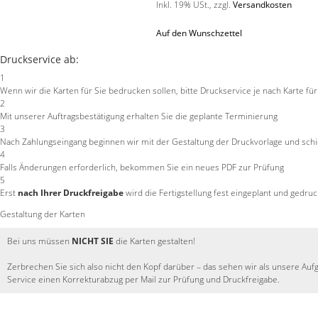
Inkl. 19% USt.
,
zzgl.
Versandkosten
Auf den Wunschzettel
Druckservice ab:
1
Wenn wir die Karten für Sie bedrucken sollen, bitte Druckservice je nach Karte fü
2
Mit unserer Auftragsbestätigung erhalten Sie die geplante Terminierung
3
Nach Zahlungseingang beginnen wir mit der Gestaltung der Druckvorlage und schic
4
Falls Änderungen erforderlich, bekommen Sie ein neues PDF zur Prüfung
5
Erst
nach Ihrer Druckfreigabe
wird die Fertigstellung fest eingeplant und gedruc
Gestaltung der Karten
Bei uns müssen
NICHT SIE
die Karten gestalten!
Zerbrechen Sie sich also nicht den Kopf darüber – das sehen wir als unsere Auf
Service einen Korrekturabzug per Mail zur Prüfung und Druckfreigabe.