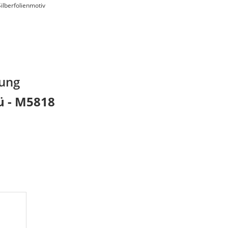
ilberfolienmotiv
nung
ü - M5818