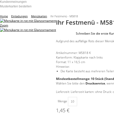
Kundenmeinungen
Musterkarten bestellen
Home
Einladungen
Menükarten
Ihr Festmenü - M5818
Ihr Festmenü - M58
Zoom
Schreiben Sie die erste K
Aufgrund des auffällige Rots dieser Menü
Artikelnummer:
M5818 K
Kartenform:
Klappkarte nach links
Format:
11 x 16,5 cm
Hinweise:
Die Karte besteht aus mehreren Teil
Mindestbestellmenge: 10 Stück (Stand
Wählen Sie bitte den
Druckservice
, wenn
Lieferzeit: Lieferzeit karten: ohne Druck: 
Menge
1,45 €