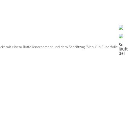
So
ückt mit einem Rotfolienornament und dem Schriftzug "Menu" in Silberfolie.
läuft
der