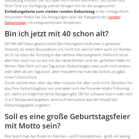
Gestaltung müssen Sie sich aber nicht selbst kümmern. Sie stellen uns
Ihren Text zur Verfügung und wir bringen ihn für die ausgesuchte
Einladungskarte zum vierten runden Geburtstag
in die richtige Form.
Ansonsten finden Sie Sie Anregungen über die Kategorie der
runden
Geburtstage
mit entsprechenden Verweisen.
Bin ich jetzt mit 40 schon alt?
Alt? Mit 40? Ganz gewiss nicht! Den Vierzigsten stuft man in gewisser
Hinsicht als einen Besonderen ein, nicht nur, weil er eben auch ein Runder
ist. Er ist eben der Einstieg in das nächste Alterssegment. Vielleicht ist es
aber hier auch nur so wie mit der tatsächlichen und der gefühlten Kälte im
Winter: Man fühlt sich am Tag seines Geburtstages zwar auch nicht anders
oder älter als am Tag zuvor, aber trotzdem hat man das Gefühl, es gäbe
einen Unterschied.
Zuviel nachdenken über das Alter müssen Sie aber noch nicht. Bereiten Sie
also Ihre Geburtstagfeier vor und laden sich die Freunde relativ frühzeitig
ein, damit es möglichst keine Absagen gibt. Ob Sie zuhause feiern oder sich
in ein Restaurant begeben, wird sich vermutlich aus der Anzahl der
Geburtstagsgäste ergeben.
Soll es eine große Geburtstagsfeier
mit Motto sein?
Wie feiert man bei Ihnen im Familien- und Freundeskreis - groß, ein wenig