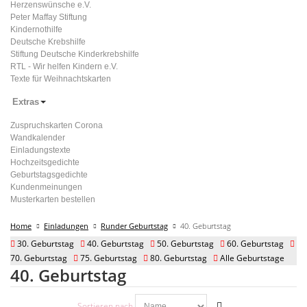
Herzenswünsche e.V.
Peter Maffay Stiftung
Kindernothilfe
Deutsche Krebshilfe
Stiftung Deutsche Kinderkrebshilfe
RTL - Wir helfen Kindern e.V.
Texte für Weihnachtskarten
Extras
Zuspruchskarten Corona
Wandkalender
Einladungstexte
Hochzeitsgedichte
Geburtstagsgedichte
Kundenmeinungen
Musterkarten bestellen
Home
Einladungen
Runder Geburtstag
40. Geburtstag
30. Geburtstag
40. Geburtstag
50. Geburtstag
60. Geburtstag
70. Geburtstag
75. Geburtstag
80. Geburtstag
Alle Geburtstage
40. Geburtstag
Sortieren nach