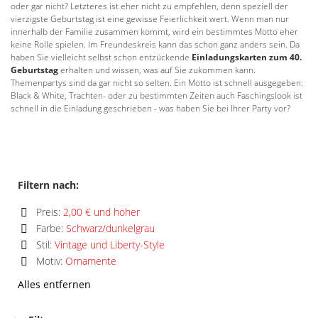
oder gar nicht? Letzteres ist eher nicht zu empfehlen, denn speziell der
vierzigste Geburtstag ist eine gewisse Feierlichkeit wert. Wenn man nur
innerhalb der Familie zusammen kommt, wird ein bestimmtes Motto eher
keine Rolle spielen. Im Freundeskreis kann das schon ganz anders sein. Da
haben Sie vielleicht selbst schon entzückende
Einladungskarten zum 40.
Geburtstag
erhalten und wissen, was auf Sie zukommen kann.
Themenpartys sind da gar nicht so selten. Ein Motto ist schnell ausgegeben:
Black & White, Trachten- oder zu bestimmten Zeiten auch Faschingslook ist
schnell in die Einladung geschrieben - was haben Sie bei Ihrer Party vor?
Filtern nach:
Preis:
2,00 € und höher
Diesen
Farbe:
Schwarz/dunkelgrau
Artikel
Diesen
Stil:
Vintage und Liberty-Style
entfernen
Artikel
Diesen
Motiv:
Ornamente
entfernen
Artikel
Diesen
entfernen
Alles entfernen
Artikel
entfernen