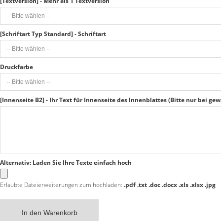
[Textversion] - Mehr als 1 Textversion
[Schriftart Typ Standard] - Schriftart
Druckfarbe
[Innenseite B2] - Ihr Text für Innenseite des Innenblattes (Bitte nur bei g
Alternativ: Laden Sie Ihre Texte einfach hoch
Erlaubte Dateierweiterungen zum hochladen:
.pdf .txt .doc .docx .xls .xlsx .jpg
In den Warenkorb