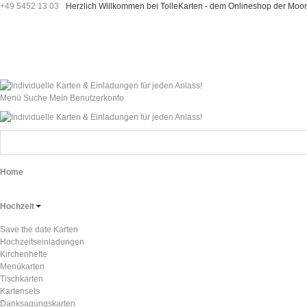
+49 5452 13 03
Herzlich Willkommen bei TolleKarten - dem Onlineshop der M
Menü
Suche
Mein Benutzerkonto
Home
Hochzeit
Save the date Karten
Hochzeitseinladungen
Kirchenhefte
Menükarten
Tischkarten
Kartensets
Danksagungskarten