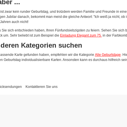
ber ...
es ist zwar kein runder Geburtstag, und trotzdem werden Familie und Freunde in e
igen Jubilar danach, bekommt man meist die gleiche Antwort: "Ich weiß ja nicht, ob 
Jahren auch nicht!
ass Sie sich entschieden haben, Ihren Fünfundsiebzigsten zu feiern. Sehen Sie sich 
um. Sehr beliebt ist zum Beispiel die
Einladung Elegant zum 75.
in der Farbkombi
nderen Kategorien suchen
 passende Karte gefunden haben, empfehlen wir die Kategorie
Alle Geburtstage
.
Hie
en Geburtstag individualisierbare Karten. Ansonsten kann es durchaus hilfreich sein,
Rücksendungen
Kontaktieren Sie uns