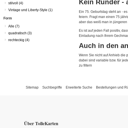
Kein Runder - a
stilvoll
(4)
Vintage und Liberty-Style
(1)
Ein 75. Geburtstag steht an - 
feiern. Fragt man einen 75 jähr
Form
aber das weiß man in jüngeren 
Alle
(7)
Es ist auf jeden Fall positiv, d
quadratisch
(3)
Einladung nach Ihrem Gechmack 
rechteckig
(4)
Auch in den a
Wenn Sie nicht auf Anhieb die
dabei sind variable bzw. für jed
zu filtern
Sitemap
Suchbegriffe
Erweiterte Suche
Bestellungen und 
Über TolleKarten