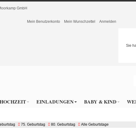
r Moorkamp GmbH
Mein Benutzerkonto
Mein Wunschzettel
Anmelden
Sie h
HOCHZEIT
EINLADUNGEN
BABY & KIND
WE
eburtstag
75. Geburtstag
80. Geburtstag
Alle Geburtstage