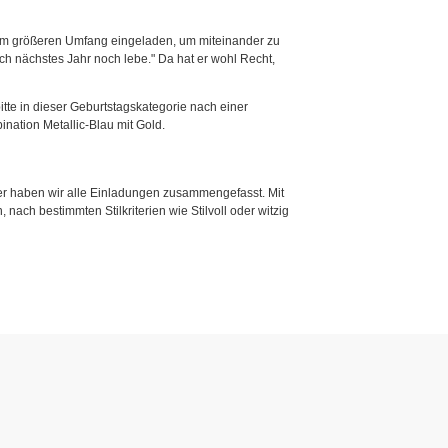
inem größeren Umfang eingeladen, um miteinander zu
ich nächstes Jahr noch lebe." Da hat er wohl Recht,
bitte in dieser Geburtstagskategorie nach einer
nation Metallic-Blau mit Gold.
r haben wir alle Einladungen zusammengefasst. Mit
 nach bestimmten Stilkriterien wie Stilvoll oder witzig