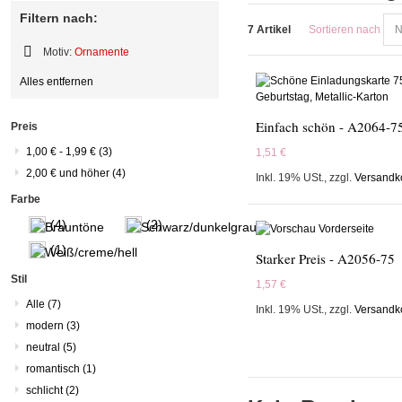
Filtern nach:
7 Artikel
Sortieren nach
Motiv:
Ornamente
Diesen
Alles entfernen
Artikel
entfernen
Einfach schön - A2064-7
Preis
1,00 €
-
1,99 €
(3)
1,51 €
2,00 €
und höher
(4)
Inkl. 19% USt.
,
zzgl.
Versandk
Farbe
(4)
(2)
(1)
Starker Preis - A2056-75
Stil
1,57 €
Alle
(7)
Inkl. 19% USt.
,
zzgl.
Versandk
modern
(3)
neutral
(5)
romantisch
(1)
schlicht
(2)