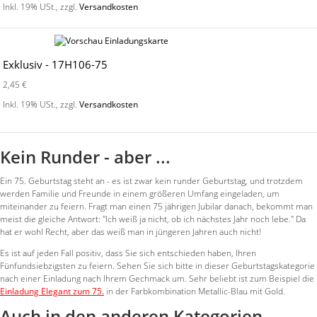
Inkl. 19% USt.
,
zzgl.
Versandkosten
Exklusiv - 17H106-75
2,45 €
Inkl. 19% USt.
,
zzgl.
Versandkosten
Kein Runder - aber ...
Ein 75. Geburtstag steht an - es ist zwar kein runder Geburtstag, und trotzdem
werden Familie und Freunde in einem größeren Umfang eingeladen, um
miteinander zu feiern. Fragt man einen 75 jährigen Jubilar danach, bekommt man
meist die gleiche Antwort: "Ich weiß ja nicht, ob ich nächstes Jahr noch lebe." Da
hat er wohl Recht, aber das weiß man in jüngeren Jahren auch nicht!
Es ist auf jeden Fall positiv, dass Sie sich entschieden haben, Ihren
Fünfundsiebzigsten zu feiern. Sehen Sie sich bitte in dieser Geburtstagskategorie
nach einer Einladung nach Ihrem Gechmack um. Sehr beliebt ist zum Beispiel die
Einladung Elegant zum 75.
in der Farbkombination Metallic-Blau mit Gold.
Auch in den anderen Kategorien