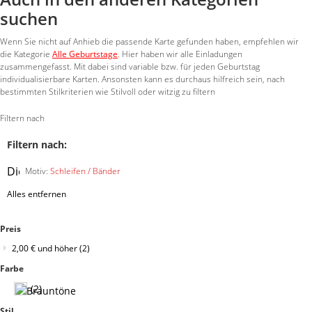
suchen
Wenn Sie nicht auf Anhieb die passende Karte gefunden haben, empfehlen wir
die Kategorie
Alle Geburtstage
.
Hier haben wir alle Einladungen
zusammengefasst. Mit dabei sind variable bzw. für jeden Geburtstag
individualisierbare Karten. Ansonsten kann es durchaus hilfreich sein, nach
bestimmten Stilkriterien wie Stilvoll oder witzig zu filtern
Filtern nach
Filtern nach:
Diesen
Motiv:
Schleifen / Bänder
Artikel
Alles entfernen
entfernen
Preis
2,00 €
und höher
(2)
Farbe
(2)
Stil