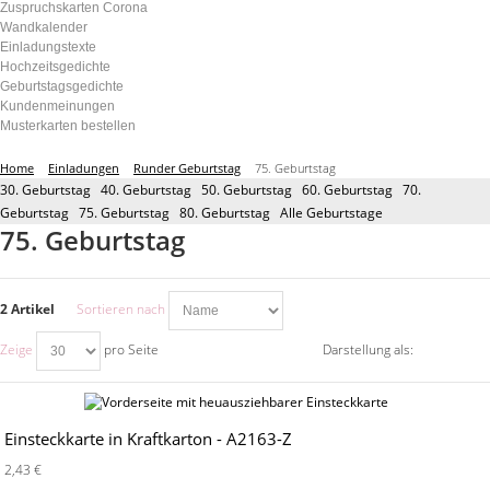
Zuspruchskarten Corona
Wandkalender
Einladungstexte
Hochzeitsgedichte
Geburtstagsgedichte
Kundenmeinungen
Musterkarten bestellen
Home
Einladungen
Runder Geburtstag
75. Geburtstag
30. Geburtstag
40. Geburtstag
50. Geburtstag
60. Geburtstag
70.
Geburtstag
75. Geburtstag
80. Geburtstag
Alle Geburtstage
75. Geburtstag
2 Artikel
Sortieren nach
Zeige
pro Seite
Darstellung als:
Einsteckkarte in Kraftkarton - A2163-Z
2,43 €