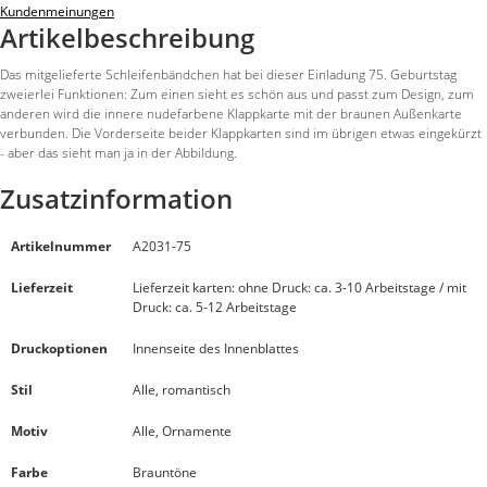
Kundenmeinungen
Artikelbeschreibung
Das mitgelieferte Schleifenbändchen hat bei dieser Einladung 75. Geburtstag
zweierlei Funktionen: Zum einen sieht es schön aus und passt zum Design, zum
anderen wird die innere nudefarbene Klappkarte mit der braunen Außenkarte
verbunden. Die Vorderseite beider Klappkarten sind im übrigen etwas eingekürzt
- aber das sieht man ja in der Abbildung.
Zusatzinformation
Artikelnummer
A2031-75
Lieferzeit
Lieferzeit karten: ohne Druck: ca. 3-10 Arbeitstage / mit
Druck: ca. 5-12 Arbeitstage
Druckoptionen
Innenseite des Innenblattes
Stil
Alle, romantisch
Motiv
Alle, Ornamente
Farbe
Brauntöne