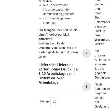
usw.
Hinweise:
wählen
Alle Karten werden
und
inklusive passendem
Ihren
Briefumschlag geliefert
Text
inklusive klappbarem
unformatier
Innenblatt
eingeben.
Für Mengen über 600 Stück
Jetzt "
In
bitte Angebot per Mail
den
anfordern.
Warenkor
Wählen Sie bitte den
klicken.
Druckservice
, wenn wir die
Mit
Karten gestalten und drucken
2
unserer
sollen.
Auftragsbe
Lieferzeit: Lieferzeit
erhalten
karten: ohne Druck: ca.
Sie die
3-10 Arbeitstage / mit
geplante
Druck: ca. 5-12
Terminieru
Arbeitstage
Nach
3
Zahlungse
beginnen
wir mit
Menge
der
Gestaltung