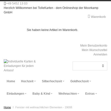
+49 5452 13 03
Herzlich Willkommen bei TolleKarten - dem Onlineshop der Moorkamp
GmbH
Warenkorb
Sie haben keine Artikel im Warenkorb.
Mein Benutzerkonto
Mein Wunschzettel
Anmelden
Home
Hochzeit
Silberhochzeit
Goldhochzeit
Einladungen
Baby & Kind
Weihnachten
Extras
Home
Fenster mit weihnachtlichen Elementen - 19008