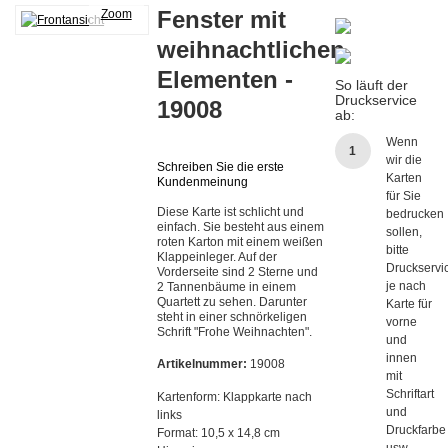
Fenster mit
Zoom
weihnachtlichen
Elementen -
So läuft der
Druckservice
19008
ab:
Wenn
1
wir die
Schreiben Sie die erste
Karten
Kundenmeinung
für Sie
Diese Karte ist schlicht und
bedrucken
einfach. Sie besteht aus einem
sollen,
roten Karton mit einem weißen
bitte
Klappeinleger. Auf der
Druckservi
Vorderseite sind 2 Sterne und
je nach
2 Tannenbäume in einem
Quartett zu sehen. Darunter
Karte für
steht in einer schnörkeligen
vorne
Schrift "Frohe Weihnachten".
und
innen
Artikelnummer:
19008
mit
Schriftart
Kartenform:
Klappkarte nach
und
links
Druckfarbe
Format:
10,5 x 14,8 cm