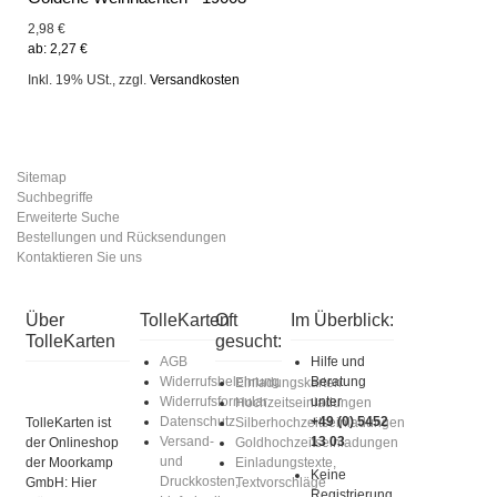
2,98 €
ab:
2,27 €
Inkl. 19% USt.
,
zzgl.
Versandkosten
Sitemap
Suchbegriffe
Erweiterte Suche
Bestellungen und Rücksendungen
Kontaktieren Sie uns
Über
TolleKarten
Oft
Im Überblick:
TolleKarten
gesucht:
AGB
Hilfe und
Widerrufsbelehrung
Beratung
Einladungskarten
Widerrufsformular
unter
Hochzeitseinladungen
Datenschutz
+49 (0) 5452
TolleKarten ist
Silberhochzeitseinladungen
Versand-
13 03
der Onlineshop
Goldhochzeitseinladungen
und
der Moorkamp
Einladungstexte,
Keine
Druckkosten,
GmbH: Hier
Textvorschläge
Registrierung