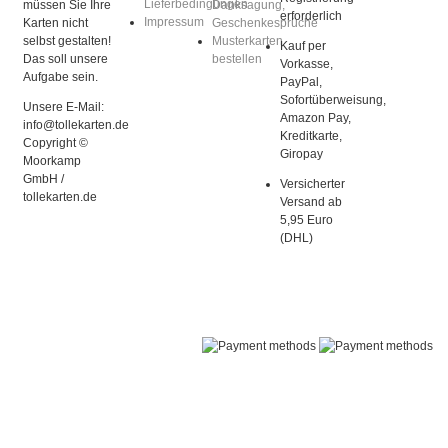
Lieferbedingungen
müssen Sie Ihre
Danksagung,
erforderlich
Impressum
Karten nicht
Geschenkesprüche
selbst gestalten!
Musterkarten
Kauf per
Das soll unsere
bestellen
Vorkasse,
Aufgabe sein.
PayPal,
Sofortüberweisung,
Unsere E-Mail:
Amazon Pay,
info@tollekarten.de
Kreditkarte,
Copyright ©
Giropay
Moorkamp
GmbH /
Versicherter
tollekarten.de
Versand ab
5,95 Euro
(DHL)