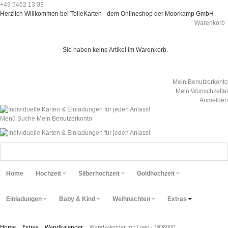
+49 5452 13 03
Herzlich Willkommen bei TolleKarten - dem Onlineshop der Moorkamp GmbH
Warenkorb
Sie haben keine Artikel im Warenkorb.
Mein Benutzerkonto
Mein Wunschzettel
Anmelden
Menü
Suche
Mein Benutzerkonto
Home
Hochzeit
Silberhochzeit
Goldhochzeit
Einladungen
Baby & Kind
Weihnachten
Extras
Home
Extras
Wandkalender
Wandkalender mit Logo - MO8000