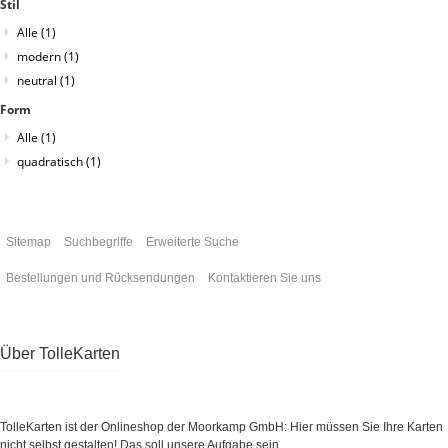
Stil
Alle
(1)
modern
(1)
neutral
(1)
Form
Alle
(1)
quadratisch
(1)
Sitemap
Suchbegriffe
Erweiterte Suche
Bestellungen und Rücksendungen
Kontaktieren Sie uns
Über TolleKarten
TolleKarten ist der Onlineshop der Moorkamp GmbH: Hier müssen Sie Ihre Karten
nicht selbst gestalten! Das soll unsere Aufgabe sein.