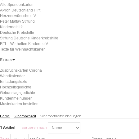
Alle Spendenkarten
Aktion Deutschland Hilft
Herzenswünsche e.V.
Peter Maffay Stiftung
Kindernothilfe
Deutsche Krebshilfe
Stiftung Deutsche Kinderkrebshilfe
RTL - Wir helfen Kindern e.V.
Texte für Weihnachtskarten
Extras
Zuspruchskarten Corona
Wandkalender
Einladungstexte
Hochzeitsgedichte
Geburtstagsgedichte
Kundenmeinungen
Musterkarten bestellen
Home
Silberhochzeit
Silberhochzeitseinladungen
1 Artikel
Sortieren nach
Zeige
pro Seite
Darstellung als: