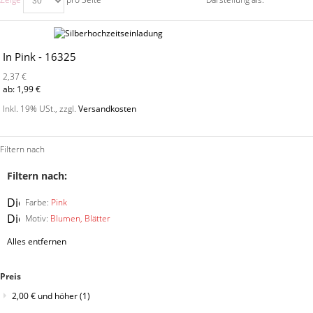
In Pink - 16325
2,37 €
ab:
1,99 €
Inkl. 19% USt.
,
zzgl.
Versandkosten
Filtern nach
Filtern nach:
Diesen
Farbe:
Pink
Artikel
Diesen
Motiv:
Blumen, Blätter
entfernen
Artikel
Alles entfernen
entfernen
Preis
2,00 €
und höher
(1)