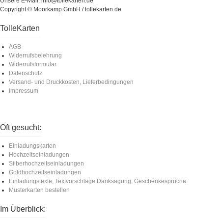
Unsere E-Mail: info@tollekarten.de
Copyright © Moorkamp GmbH / tollekarten.de
TolleKarten
AGB
Widerrufsbelehrung
Widerrufsformular
Datenschutz
Versand- und Druckkosten, Lieferbedingungen
Impressum
Oft gesucht:
Einladungskarten
Hochzeitseinladungen
Silberhochzeitseinladungen
Goldhochzeitseinladungen
Einladungstexte, Textvorschläge Danksagung, Geschenkesprüche
Musterkarten bestellen
Im Überblick: