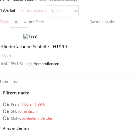
1 Artikel
Sortieren nach
Zeige
pro Seite
Darstellung als:
Fliederfarbene Schleife - H1999
1,68 €
Inkl. 19% USt.
,
zzgl.
Versandkosten
Filtern nach
Filtern nach:
Diesen
Preis:
1,00 € - 1,99 €
Artikel
Diesen
Stil:
romantisch
entfernen
Artikel
Diesen
Motiv:
Schleifen / Bänder
entfernen
Artikel
Alles entfernen
entfernen