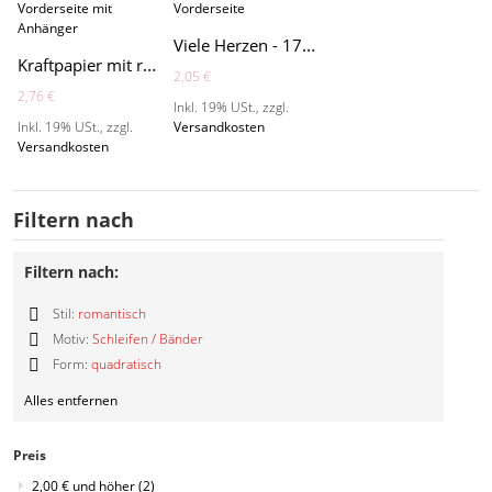
Viele Herzen - 17H145
Kraftpapier mit romantischem Spitzenband - 620032
2,05 €
2,76 €
Inkl. 19% USt.
,
zzgl.
Inkl. 19% USt.
,
zzgl.
Versandkosten
Versandkosten
Filtern nach
Filtern nach:
Stil:
romantisch
Diesen
Motiv:
Schleifen / Bänder
Artikel
Diesen
Form:
quadratisch
entfernen
Artikel
Diesen
entfernen
Alles entfernen
Artikel
entfernen
Preis
2,00 €
und höher
(2)