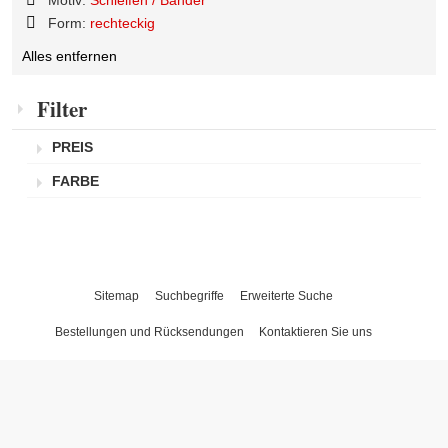
Artikel
Diesen
Form:
rechteckig
entfernen
Artikel
Diesen
entfernen
Alles entfernen
Artikel
entfernen
Filter
PREIS
FARBE
Sitemap
Suchbegriffe
Erweiterte Suche
Bestellungen und Rücksendungen
Kontaktieren Sie uns